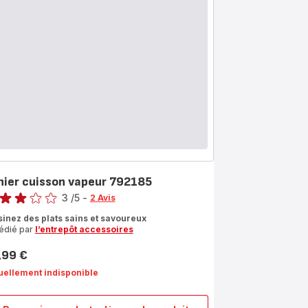
nier cuisson vapeur 792185
3
/5
-
2 Avis
s
sinez des plats sains et savoureux
édié par
l’entrepôt accessoires
les
yenne)
,99 €
uellement indisponible