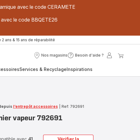
 céramique avec le code CERAMETE
ues avec le code BBQETE26
 2 ans & 15 ans de réparabilité
Nos magasins
Besoin d'aide ?
Nos
Besoin
Mon
Mon
magasins
d'aide
compte
panier
cessoires
Services & Recyclage
Inspirations
?
depuis
l’entrepôt accessoires
|
Ref: 792691
nier vapeur 792691
ompatible avec
41
Vérifier la