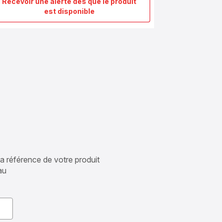
Recevoir une alerte dès que le produit
Panier
est disponible
cuisson
vapeur
792185
 la référence de votre produit
au