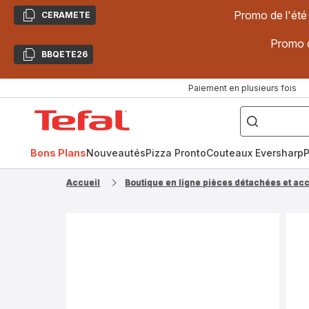
Promo de l'été
CERAMETE
Copier
Promo d
BBQETE26
Copier
Paiement en plusieurs fois
["Poêles
inox,
Accueil
Cake
Factory,
Tefal
Planchas,
Céramique..."]
Bons Plans
Nouveautés
Pizza Pronto
Couteaux Eversharp
P
Accueil
Boutique en ligne pièces détachées et ac