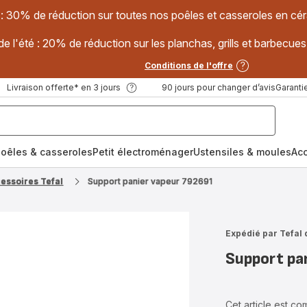
 : 30% de réduction sur toutes nos poêles et casseroles en
e l'été : 20% de réduction sur les planchas, grills et barbec
Conditions de l'offre
Livraison offerte* en 3 jours
90 jours pour changer d’avis
Garantie
oêles & casseroles
Petit électroménager
Ustensiles & moules
Ac
cessoires Tefal
Support panier vapeur 792691
Expédié par Tefal 
Support pa
Cet article est c