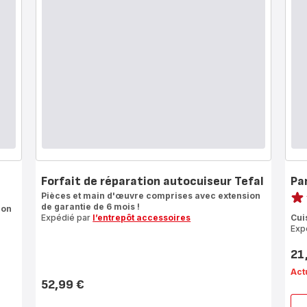
Forfait de réparation autocuiseur Tefal
Pa
Note
Pièces et main d'œuvre comprises avec extension
de garantie de 6 mois !
ion
Avi
Expédié par
l’entrepôt accessoires
Cui
3
Exp
étoi
(mo
21
Prix
Act
52,99 €
Prix