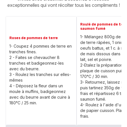
exceptionnelles qui vont récolter tous les compliments !
Roulé de pommes de terr
saumon fumé
1- Mélangez 800g de p
Roses de pommes de terre
de terre râpées, 1 onion 
1- Coupez 4 pommes de terre en
oeufs battus, et 1 c. à s. 
tranches fines.
de maïs dissous dans 50
2 - Faites se chevaucher 8
lait, sel et poivre.
tranches et badigeonnez-les
2-Etalez la préparation s
avec du beurre.
plaque de cuisson puis c
3 - Roulez les tranches sur elles-
170°C / 30 min.
mêmes
3- Retournez, laissez ref
4 - Déposez la fleur dans un
puis tartinez 350g de f
moule à muffins, badigeonnez
frais et répartissez 6 tr
avec du beurre avant de cuire à
saumon fumé.
180°C / 25 min.
4- Roulez à l'aide d'une 
de papier cuisson. Place
frais.