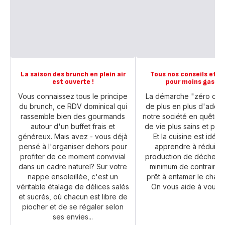
La saison des brunch en plein air
Tous nos conseils et r
est ouverte !
pour moins gaspill
Vous connaissez tous le principe
La démarche "zéro déch
du brunch, ce RDV dominical qui
de plus en plus d'adep
rassemble bien des gourmands
notre société en quête
autour d'un buffet frais et
de vie plus sains et plus
généreux. Mais avez - vous déjà
Et la cuisine est idéa
pensé à l'organiser dehors pour
apprendre à réduire 
profiter de ce moment convivial
production de déchets,
dans un cadre naturel? Sur votre
minimum de contraintes
nappe ensoleillée, c'est un
prêt à entamer le cha
véritable étalage de délices salés
On vous aide à vous l
et sucrés, où chacun est libre de
piocher et de se régaler selon
ses envies...