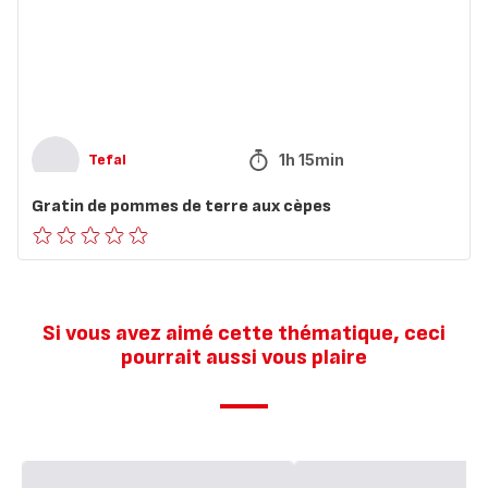
terre
aux
cèpes
1h 15min
Tefal
Gratin de pommes de terre aux cèpes
ratings.0
Si vous avez aimé cette thématique, ceci
pourrait aussi vous plaire