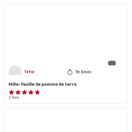
Mille-
feuille
de
pomme
de
terre
1h 5min
Tefal
Mille-feuille de pomme de terre
ratings.4.7
2 Avis
Gratin
de
pommes
de