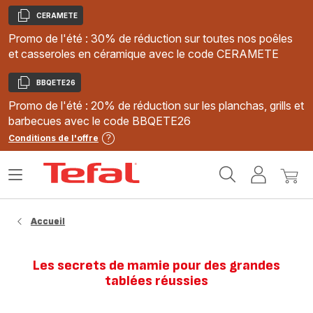
CERAMETE
Copier
Promo de l'été : 30% de réduction sur toutes nos poêles
et casseroles en céramique avec le code CERAMETE
BBQETE26
Copier
Promo de l'été : 20% de réduction sur les planchas, grills et
barbecues avec le code BBQETE26
Conditions de l'offre
Accueil
Ouvrir
Mon
Mon
Tefal
le
compte
panie
menu
Accueil
Les secrets de mamie pour des grandes
tablées réussies