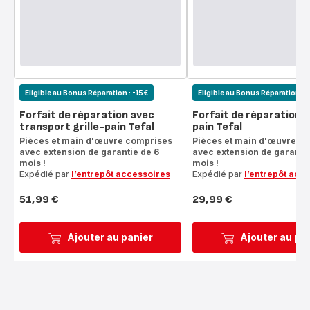
Eligible au Bonus Réparation : -15€
Eligible au Bonus Réparation : 
Forfait de réparation avec
Forfait de réparation g
transport grille-pain Tefal
pain Tefal
Pièces et main d'œuvre comprises
Pièces et main d'œuvre c
avec extension de garantie de 6
avec extension de garantie
mois !
mois !
Expédié par
l’entrepôt accessoires
Expédié par
l’entrepôt acc
51,99 €
29,99 €
Prix
Prix
Ajouter au panier
Ajouter au pa