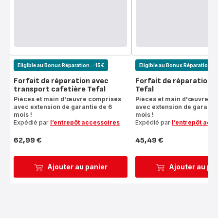
Eligible au Bonus Réparation : -15€
Eligible au Bonus Réparation : 
Forfait de réparation avec
Forfait de réparation 
transport cafetière Tefal
Tefal
Pièces et main d'œuvre comprises
Pièces et main d'œuvre c
avec extension de garantie de 6
avec extension de garantie
mois !
mois !
Expédié par
l’entrepôt accessoires
Expédié par
l’entrepôt acc
62,99 €
45,49 €
Prix
Prix
Ajouter au panier
Ajouter au pa