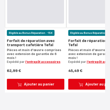
Eligible au Bonus Réparation : -15€
Eligible au Bonus Réparation : 
Forfait de réparation avec
Forfait de réparation 
transport cafetière Tefal
Tefal
Pièces et main d'œuvre comprises
Pièces et main d'œuvre c
avec extension de garantie de 6
avec extension de garantie
mois !
mois !
Expédié par
l’entrepôt accessoires
Expédié par
l’entrepôt acc
62,99 €
45,49 €
Prix
Prix
Ajouter au panier
Ajouter au pa