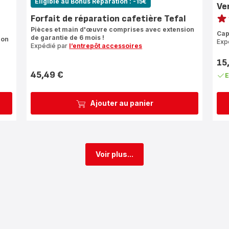
Eligible au Bonus Réparation : -15€
Ve
Note
Forfait de réparation cafetière Tefal
rati
Pièces et main d'œuvre comprises avec extension
Cap
de garantie de 6 mois !
ion
Exp
Expédié par
l’entrepôt accessoires
15
Prix
45,49 €
E
Prix
Ajouter au panier
Voir plus...