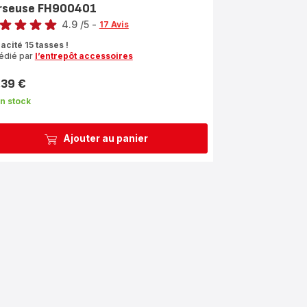
rseuse FH900401
4.9
/5
-
17 Avis
ngs.4.9
acité 15 tasses !
édié par
l’entrepôt accessoires
,39 €
n stock
Ajouter au panier