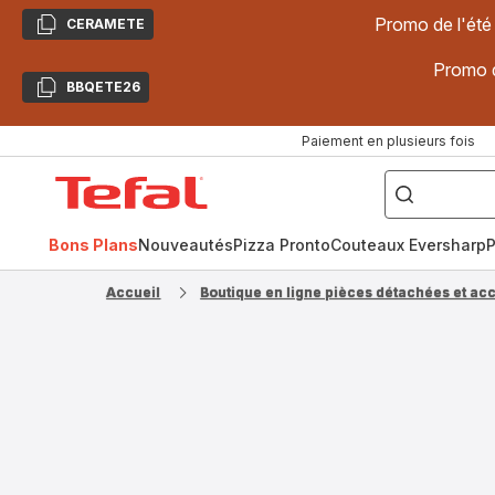
Promo de l'été
CERAMETE
Copier
Promo d
BBQETE26
Copier
Paiement en plusieurs fois
["Poêles
inox,
Accueil
Cake
Factory,
Tefal
Planchas,
Céramique..."]
Bons Plans
Nouveautés
Pizza Pronto
Couteaux Eversharp
P
Accueil
Boutique en ligne pièces détachées et ac