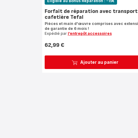
Eligible au Bonus Réparation : -15€
Forfait de réparation avec transport
cafetière Tefal
Pièces et main d'œuvre comprises avec extens
de garantie de 6 mois !
Expédié par
l’entrepôt accessoires
62,99 €
Prix
Ajouter au panier