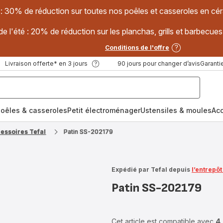
 : 30% de réduction sur toutes nos poêles et casseroles en
e l'été : 20% de réduction sur les planchas, grills et barbec
Conditions de l'offre
Livraison offerte* en 3 jours
90 jours pour changer d’avis
Garantie
oêles & casseroles
Petit électroménager
Ustensiles & moules
Ac
cessoires Tefal
Patin SS-202179
Expédié par Tefal depuis
l’entrepô
Patin SS-202179
Cet article est compatible avec
4