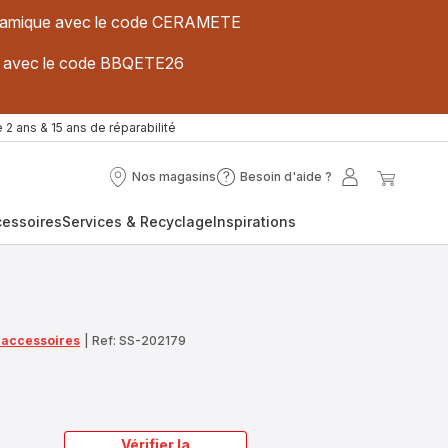
 céramique avec le code CERAMETE
ues avec le code BBQETE26
 2 ans & 15 ans de réparabilité
Nos magasins
Besoin d'aide ?
Nos
Besoin
Mon
Mon
magasins
d'aide
compte
panier
cessoires
Services & Recyclage
Inspirations
?
t accessoires
|
Ref: SS-202179
Vérifier la