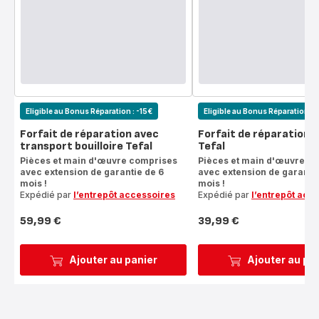
Eligible au Bonus Réparation : -15€
Eligible au Bonus Réparation : 
Forfait de réparation avec
Forfait de réparation b
transport bouilloire Tefal
Tefal
Pièces et main d'œuvre comprises
Pièces et main d'œuvre c
avec extension de garantie de 6
avec extension de garantie
mois !
mois !
Expédié par
l’entrepôt accessoires
Expédié par
l’entrepôt acc
59,99 €
39,99 €
Prix
Prix
Ajouter au panier
Ajouter au pa