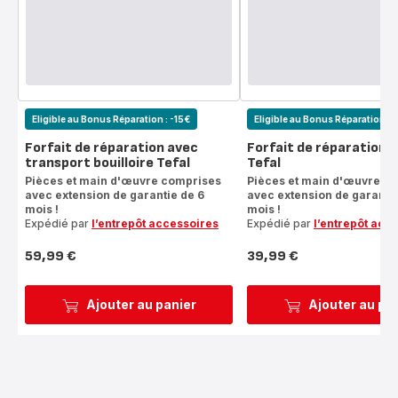
Eligible au Bonus Réparation : -15€
Eligible au Bonus Réparation : 
Forfait de réparation avec
Forfait de réparation b
transport bouilloire Tefal
Tefal
Pièces et main d'œuvre comprises
Pièces et main d'œuvre c
avec extension de garantie de 6
avec extension de garantie
mois !
mois !
Expédié par
l’entrepôt accessoires
Expédié par
l’entrepôt acc
59,99 €
39,99 €
Prix
Prix
Ajouter au panier
Ajouter au pa