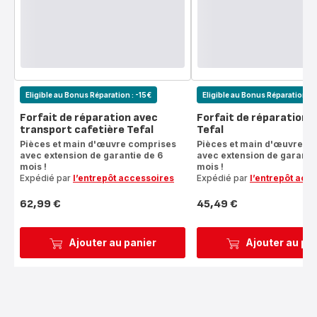
Eligible au Bonus Réparation : -15€
Eligible au Bonus Réparation : 
Forfait de réparation avec
Forfait de réparation 
transport cafetière Tefal
Tefal
Pièces et main d'œuvre comprises
Pièces et main d'œuvre c
avec extension de garantie de 6
avec extension de garantie
mois !
mois !
Expédié par
l’entrepôt accessoires
Expédié par
l’entrepôt acc
62,99 €
45,49 €
Prix
Prix
Ajouter au panier
Ajouter au pa