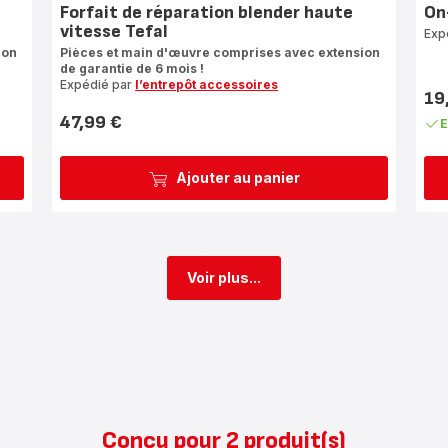
Forfait de réparation blender haute
On
vitesse Tefal
Exp
ion
Pièces et main d'œuvre comprises avec extension
de garantie de 6 mois !
Expédié par
l’entrepôt accessoires
19
Prix
47,99 €
E
Prix
Ajouter au panier
Voir plus...
Conçu pour 2 produit(s)