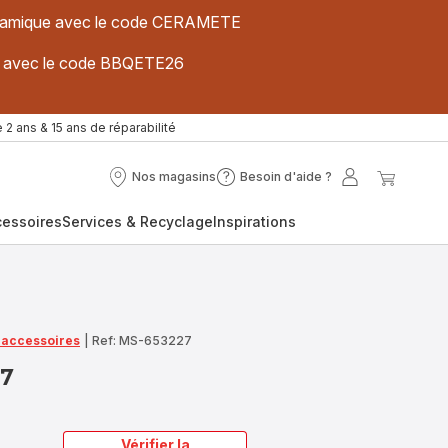
 céramique avec le code CERAMETE
ues avec le code BBQETE26
 2 ans & 15 ans de réparabilité
Nos magasins
Besoin d'aide ?
Nos
Besoin
Mon
Mon
magasins
d'aide
compte
panier
cessoires
Services & Recyclage
Inspirations
?
t accessoires
|
Ref: MS-653227
27
Vérifier la