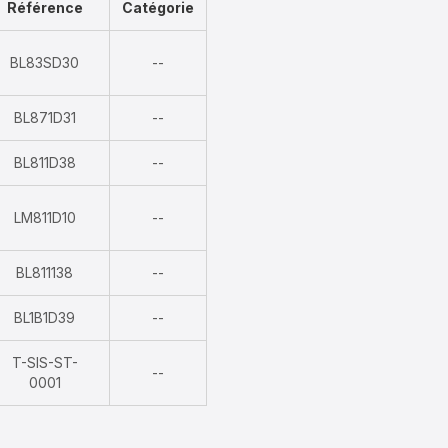
Référence
Catégorie
Indisponible
BL83SD30
--
Indisponible
BL871D31
--
Indisponible
BL811D38
--
Indisponible
LM811D10
--
Indisponible
BL811138
--
Indisponible
BL1B1D39
--
T-SIS-ST-
Indisponible
--
0001