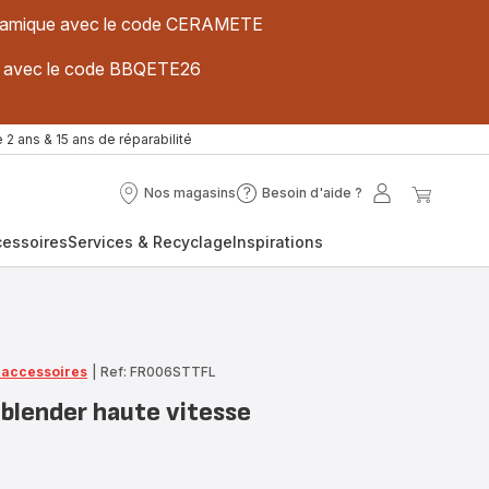
 céramique avec le code CERAMETE
ues avec le code BBQETE26
 2 ans & 15 ans de réparabilité
Nos magasins
Besoin d'aide ?
Nos
Besoin
Mon
Mon
magasins
d'aide
compte
panier
cessoires
Services & Recyclage
Inspirations
?
t accessoires
|
Ref: FR006STTFL
 blender haute vitesse