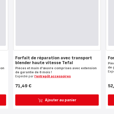
Forfait de réparation avec transport
Fo
blender haute vitesse Tefal
Piè
de 
ion
Pièces et main d'œuvre comprises avec extension
Exp
de garantie de 6 mois !
Expédié par
l’entrepôt accessoires
71,49 €
52
Prix
Prix
Ajouter au panier