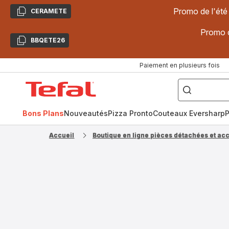
Promo de l'été
CERAMETE
Copier
Promo d
BBQETE26
Copier
Paiement en plusieurs fois
["Poêles
inox,
Accueil
Cake
Factory,
Tefal
Planchas,
Céramique..."]
Bons Plans
Nouveautés
Pizza Pronto
Couteaux Eversharp
P
Accueil
Boutique en ligne pièces détachées et ac