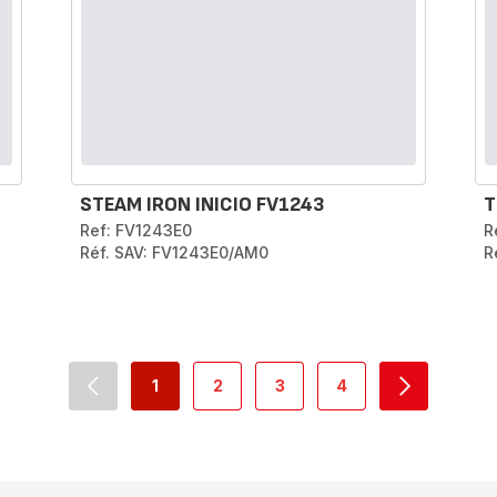
STEAM IRON INICIO FV1243
T
Ref: FV1243E0
R
Réf. SAV: FV1243E0/AM0
R
1
2
3
4
navigation.pagination.actions.prev
-
-
-
-
navigation.
navigation.pagination.a11y.page
navigation.pagination.a11y.page
navigation.pagination.a11y
navigation.paginati