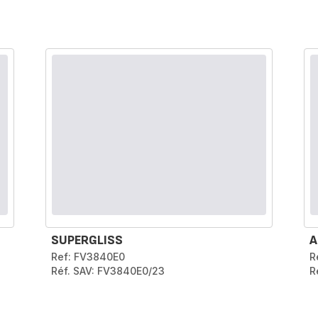
SUPERGLISS
A
Ref: FV3840E0
R
Réf. SAV: FV3840E0/23
R