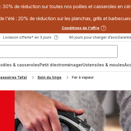
 : 30% de réduction sur toutes nos poêles et casseroles en
e l'été : 20% de réduction sur les planchas, grills et barbec
Conditions de l'offre
Livraison offerte* en 3 jours
90 jours pour changer d’avis
Garantie
oêles & casseroles
Petit électroménager
Ustensiles & moules
Ac
cessoires Tefal
Soin du linge
Fer à vapeur