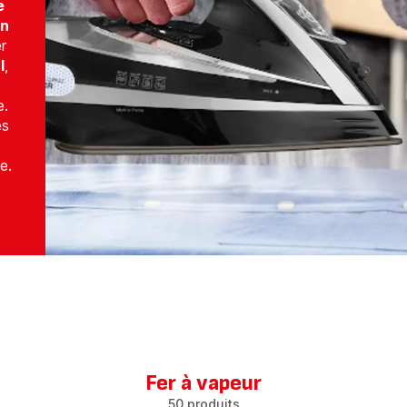
e
n
r
l
,
e.
es
e.
Fer à vapeur
50 produits