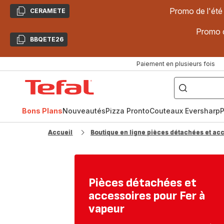
Promo de l'été
CERAMETE
Copier
Promo d
BBQETE26
Copier
Paiement en plusieurs fois
["Poêles
inox,
Accueil
Cake
Factory,
Tefal
Planchas,
Céramique..."]
Bons Plans
Nouveautés
Pizza Pronto
Couteaux Eversharp
P
Accueil
Boutique en ligne pièces détachées et ac
Pièces détachées et
accessoires pour Fer à
vapeur