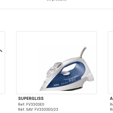
SUPERGLISS
A
Ref: FV3303E0
R
Réf. SAV: FV3303E0/23
R