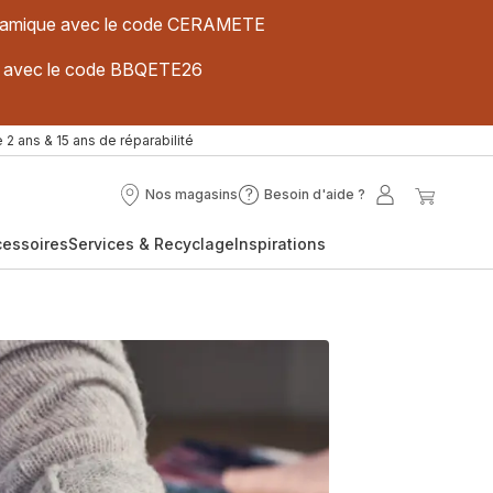
 céramique avec le code CERAMETE
ues avec le code BBQETE26
 2 ans & 15 ans de réparabilité
Nos magasins
Besoin d'aide ?
Nos
Besoin
Mon
Mon
magasins
d'aide
compte
panier
cessoires
Services & Recyclage
Inspirations
?