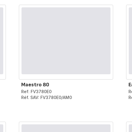
Maestro 80
E
Ref: FV3780E0
R
Réf. SAV: FV3780E0/AM0
R