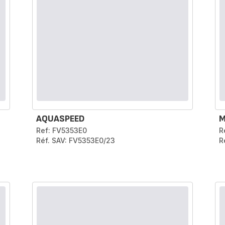
AQUASPEED
M
Ref: FV5353E0
R
Réf. SAV: FV5353E0/23
R