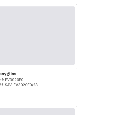
asygliss
ef: FV3920E0
éf. SAV: FV3920E0/23