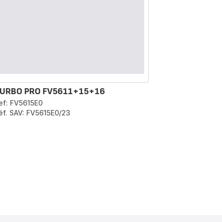
URBO PRO FV5611+15+16
ef: FV5615E0
éf. SAV: FV5615E0/23
pagination.actions.next
.page
on.a11y.page