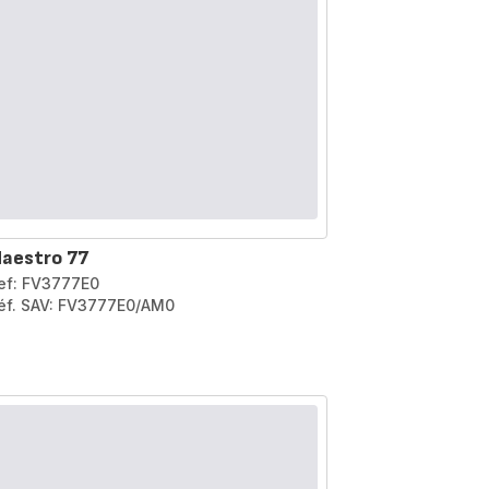
aestro 77
ef: FV3777E0
éf. SAV: FV3777E0/AM0