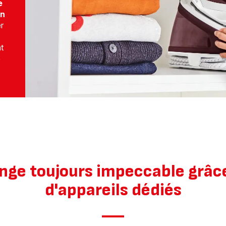
e
n
r
t
e
linge toujours impeccable gr
d'appareils dédiés