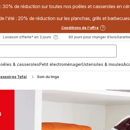
 : 30% de réduction sur toutes nos poêles et casseroles en
e l'été : 20% de réduction sur les planchas, grills et barbec
Conditions de l'offre
Livraison offerte* en 3 jours
90 jours pour changer d’avis
Garantie
oêles & casseroles
Petit électroménager
Ustensiles & moules
Ac
cessoires Tefal
Soin du linge
s