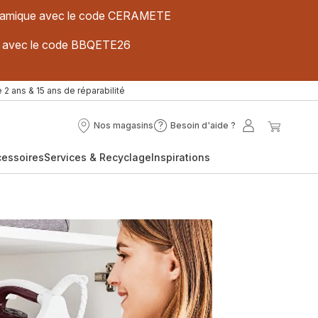
 céramique avec le code CERAMETE
ues avec le code BBQETE26
 2 ans & 15 ans de réparabilité
Nos magasins
Besoin d'aide ?
Nos
Besoin
Mon
Mon
magasins
d'aide
compte
panier
cessoires
Services & Recyclage
Inspirations
?