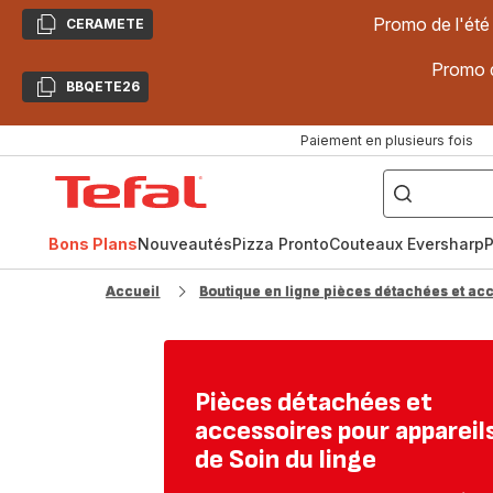
Promo de l'été
CERAMETE
Copier
Promo d
BBQETE26
Copier
Paiement en plusieurs fois
["Poêles
inox,
Accueil
Cake
Factory,
Tefal
Planchas,
Céramique..."]
Bons Plans
Nouveautés
Pizza Pronto
Couteaux Eversharp
P
Accueil
Boutique en ligne pièces détachées et ac
Pièces détachées et
accessoires pour appareil
de Soin du linge