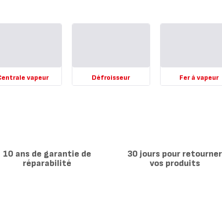
Centrale vapeur
Défroisseur
Fer à vapeur
r
Voir
Voir
...
plus...
plus...
-
-
trale
Défroisseur
Fer
peur
-
à
vapeur
-
10 ans de garantie de
30 jours pour retourne
réparabilité
vos produits