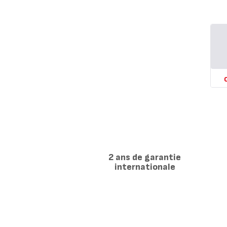
Voi
plus
-
Cen
va
-
2 ans de garantie
internationale