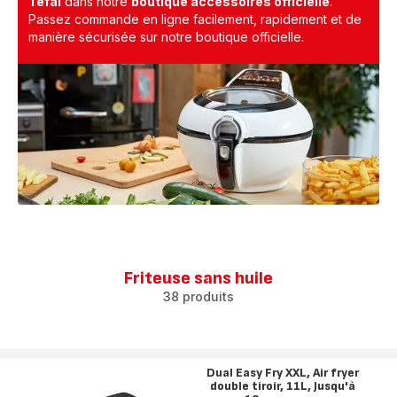
Tefal
dans notre
boutique accessoires officielle
.
Passez commande en ligne facilement, rapidement et de
manière sécurisée sur notre boutique officielle.
Friteuse sans huile
38 produits
Dual Easy Fry XXL, Air fryer
double tiroir, 11L, Jusqu'à