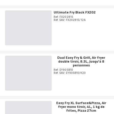
Ultimate Fry Black FX202
Ref: FX202815
Réf. SAV: FX202815/12A
Dual Easy Fry & Grill, Air fryer
double tiroir, 8.3L, Jusqu'à 8
personnes
Ref: EY905B10
Réf. SAV: EY905B10/K20
Easy Fry XL Surface&Pizza, Air
fryer mono tiroir, 4L, 1 kg de
frites, Pizza 27cm