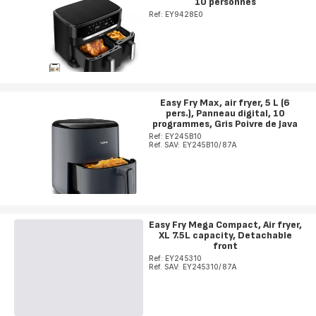
10 personnes
Ref: EY9428E0
Easy Fry Max, air fryer, 5 L (6
pers.), Panneau digital, 10
programmes, Gris Poivre de Java
Ref: EY245B10
Réf. SAV: EY245B10/87A
Easy Fry Mega Compact, Air fryer,
XL 7.5L capacity, Detachable
front
Ref: EY245310
Réf. SAV: EY245310/87A