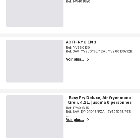
Ref: FW4018E0
ACTIFRY 2 EN 1
Ref: YV960130
Réf. SAV: YV960130/12A
,
YV960130/12B
...
Voir plus...
Easy Fry Deluxe, Air fryer mono
tiroir, 4.2L, Jusqu'à 6 personnes
Ref: EY401D15
Réf. SAV: EY401D15/PZA
,
EY401D15/PZB
...
Voir plus...