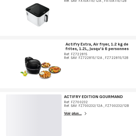
Réf. SAV: FX10A115/12A
,
FX10A115/12B
Actifry Extra, Air fryer, 1.2 kg de
frites, 1.2L, Jusqu'à 6 personnes
Ref: FZ722815
Réf. SAV: FZ722815/12A
,
FZ722815/12B
ACTIFRY EDITION GOURMAND
Ref: FZ700232
Réf. SAV: FZ700232/12A
,
FZ700232/12B
...
Voir plus...