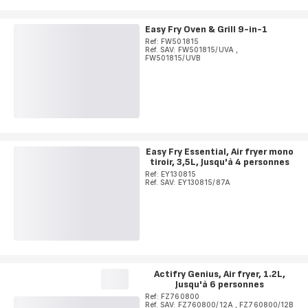
Easy Fry Oven & Grill 9-in-1
Ref: FW501815
Réf. SAV: FW501815/UVA
,
FW501815/UVB
Easy Fry Essential, Air fryer mono
tiroir, 3,5L, Jusqu'à 4 personnes
Ref: EY130815
Réf. SAV: EY130815/87A
Actifry Genius, Air fryer, 1.2L,
Jusqu'à 6 personnes
Ref: FZ760800
Réf. SAV: FZ760800/12A
,
FZ760800/12B