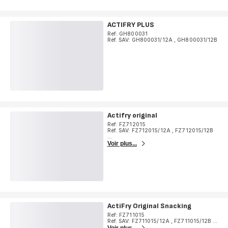
ACTIFRY PLUS
Ref: GH800031
Réf. SAV: GH800031/12A
,
GH800031/12B
Actifry original
Ref: FZ712015
Réf. SAV: FZ712015/12A
,
FZ712015/12B
...
Voir plus...
ActiFry Original Snacking
Ref: FZ711015
Réf. SAV: FZ711015/12A
,
FZ711015/12B
...