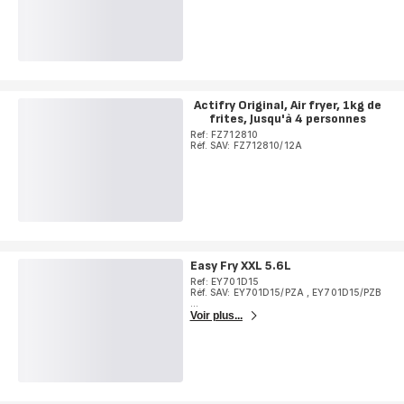
Actifry Original, Air fryer, 1kg de
frites, Jusqu'à 4 personnes
Ref: FZ712810
Réf. SAV: FZ712810/12A
Easy Fry XXL 5.6L
Ref: EY701D15
Réf. SAV: EY701D15/PZA
,
EY701D15/PZB
...
Voir plus...