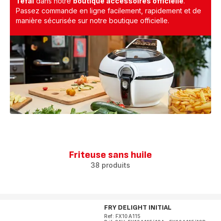
Tefal
dans notre
boutique accessoires officielle
.
Passez commande en ligne facilement, rapidement et de
manière sécurisée sur notre boutique officielle.
Friteuse sans huile
38 produits
FRY DELIGHT INITIAL
Ref: FX10A115