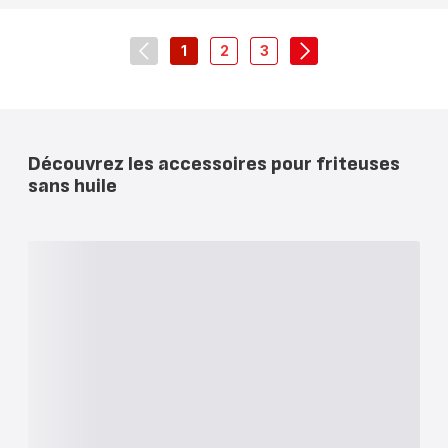
1
2
3
navigation.pagination.actions.prev
-
-
-
navigation.paginati
navigation.pagination.a11y.page
navigation.pagination.a11y.pag
navigation.pagination.a11
Découvrez les accessoires pour friteuses
sans huile