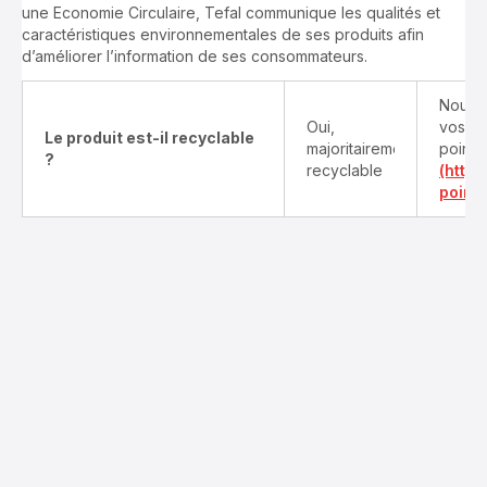
une Economie Circulaire, Tefal communique les qualités et
caractéristiques environnementales de ses produits afin
d’améliorer l’information de ses consommateurs.
Nous v
Oui,
vos pr
Le produit est-il recyclable
majoritairement
points
?
recyclable
(http
point-