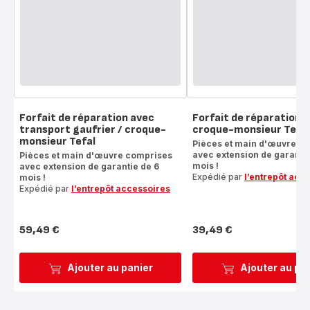
Forfait de réparation avec
Forfait de réparation g
transport gaufrier / croque-
croque-monsieur Tefal
monsieur Tefal
Pièces et main d'œuvre c
avec extension de garantie
Pièces et main d'œuvre comprises
mois !
avec extension de garantie de 6
Expédié par
l’entrepôt acc
mois !
Expédié par
l’entrepôt accessoires
59,49 €
39,49 €
Prix
Prix
Ajouter au panier
Ajouter au pa