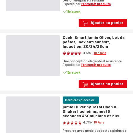
Design élégant et résistant
Expédié par
l’entrepôt produits
En stock
Ajouter au panier
Cook' Smart Jamie Oliver, Lot de
poêles, Inox antiadhésif,
Induction, 20/24/28cm
Note
4.5
/5
-
107 Avis
ratings.4.5
Une conception élégante et résistante
Expédié par
l’entrepôt produits
En stock
Ajouter au panier
Dernières pièces di...
Jamie Oliver by Tefal Chop &
Shaker hachoir manuel 5
secondes 450ml blanc et bleu
Note
4.7
/5
-
19 Avis
ratings.4.7
Préparez avec génie des pestos pleins de