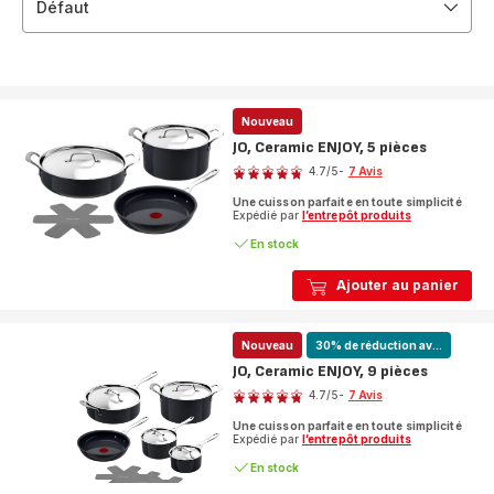
Défaut
Nouveau
JO, Ceramic ENJOY, 5 pièces
Note
4.7
/5
-
7 Avis
ratings.4.7
Une cuisson parfaite en toute simplicité
Expédié par
l’entrepôt produits
En stock
Ajouter au panier
Nouveau
30% de réduction av...
JO, Ceramic ENJOY, 9 pièces
Note
4.7
/5
-
7 Avis
ratings.4.7
Une cuisson parfaite en toute simplicité
Expédié par
l’entrepôt produits
En stock