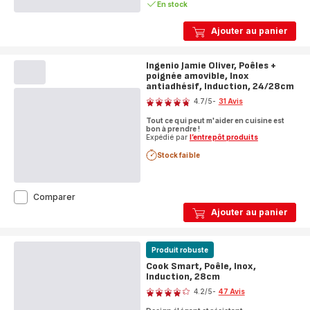
En stock
Ajouter au panier
Ingenio Jamie Oliver, Poêles +
poignée amovible, Inox
antiadhésif, Induction, 24/28cm
Note
4.7
/5
-
31 Avis
ratings.4.7
Tout ce qui peut m'aider en cuisine est
bon à prendre !
Expédié par
l’entrepôt produits
Stock faible
Ingenio
Comparer
Jamie
Ajouter au panier
Oliver,
Poêles
+
Produit robuste
poignée
amovible,
Cook Smart, Poêle, Inox,
Inox
Induction, 28cm
Note
antiadhésif,
4.2
/5
-
47 Avis
Induction,
ratings.4.2
24/28cm