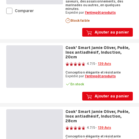
saveurs, des assaisonnements, des
marinades ou autres, en quelques
minutes.
Jamie
Comparer
Expédié par
l’entrepôt produits
Oliver
by
Stock faible
Tefal
Chop
Ajouter au panier
&
Shaker
hachoir
Cook' Smart Jamie Oliver, Poêle,
manuel
Inox antiadhésif, Induction,
5
20cm
Note
secondes
4.7
/5
-
139 Avis
450ml
ratings.4.7
blanc
Conception élégante et résistante
et
Expédié par
l’entrepôt produits
bleu
En stock
Ajouter au panier
Cook' Smart Jamie Oliver, Poêle,
Inox antiadhésif, Induction,
28cm
Note
4.7
/5
-
139 Avis
ratings.4.7
Conception élégante et résistante