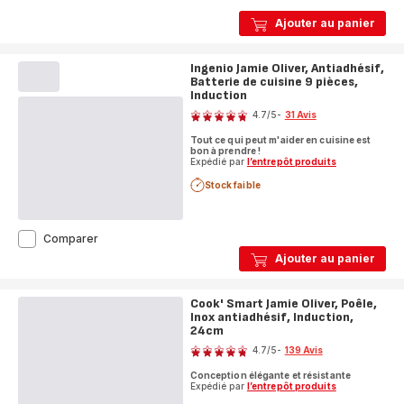
Ajouter au panier
Ingenio Jamie Oliver, Antiadhésif,
Batterie de cuisine 9 pièces,
Induction
Note
4.7
/5
-
31 Avis
ratings.4.7
Tout ce qui peut m'aider en cuisine est
bon à prendre !
Expédié par
l’entrepôt produits
Stock faible
Ingenio
Comparer
Jamie
Ajouter au panier
Oliver,
Antiadhésif,
Batterie
Cook' Smart Jamie Oliver, Poêle,
de
Inox antiadhésif, Induction,
cuisine
24cm
Note
9
4.7
/5
-
139 Avis
pièces,
ratings.4.7
Induction
Conception élégante et résistante
Expédié par
l’entrepôt produits