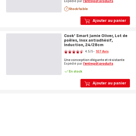
Expédié par
l’entrepôt produits
Stock faible
Ajouter au panier
Cook' Smart Jamie Oliver, Lot de
poêles, Inox antiadhésif,
Induction, 24/28cm
Note
4.5
/5
-
107 Avis
ratings.4.5
Une conception élégante et résistante
Expédié par
l’entrepôt produits
En stock
Ajouter au panier