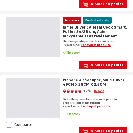
Ajouter au panier
Nouveau
Produit robuste
Jamie Oliver by Tefal Cook Smart,
Poêles 24/28 cm, Acier
inoxydable sans revêtement
Un design élégant et très résistant
Expédié par
l’entrepôt produits
En stock
Ajouter au panier
Planche à découper Jamie Oliver
49CM X 28CM X 2,5CM
Note
4.7
/5
-
15 Avis
ratings.4.7
De belles planches d'acacia pour la
préparation et la finition
Expédié par
l’entrepôt produits
En stock
Planche
Comparer
à
Ajouter au panier