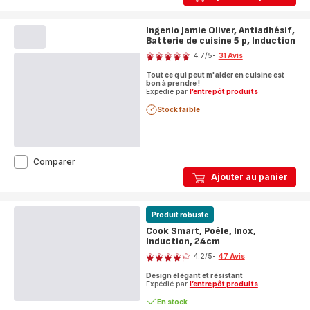
découper
Jamie
Oliver
Ingenio Jamie Oliver, Antiadhésif,
49CM
Batterie de cuisine 5 p, Induction
Note
X
4.7
/5
-
31 Avis
28CM
ratings.4.7
X
Tout ce qui peut m'aider en cuisine est
2,5CM
bon à prendre !
Expédié par
l’entrepôt produits
Stock faible
Ingenio
Comparer
Jamie
Ajouter au panier
Oliver,
Antiadhésif,
Batterie
Produit robuste
de
cuisine
Cook Smart, Poêle, Inox,
5
Induction, 24cm
Note
p,
4.2
/5
-
47 Avis
Induction
ratings.4.2
Design élégant et résistant
Expédié par
l’entrepôt produits
En stock