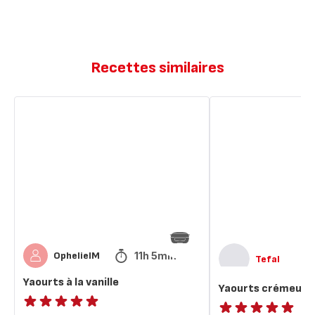
Recettes similaires
Yaourts
Yaourts
à
crémeux
la
à
vanille
la
vanille
11h 5min
OphelieIM
Tefal
Yaourts à la vanille
Yaourts crémeux à 
ratings.NaN