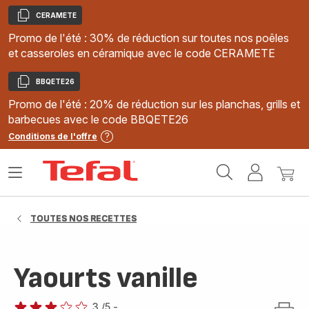
CERAMETE
Copier
Promo de l'été : 30% de réduction sur toutes nos poêles
et casseroles en céramique avec le code CERAMETE
BBQETE26
Copier
Promo de l'été : 20% de réduction sur les planchas, grills et
barbecues avec le code BBQETE26
Conditions de l'offre
Accueil
Ouvrir
Mon
Mon
Tefal
le
compte
panie
menu
TOUTES NOS RECETTES
Yaourts vanille
3
/5
-