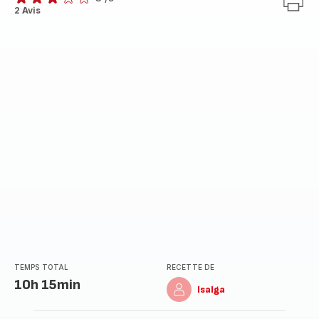
Avis
2 Avis
3
étoiles
(moyenne)
TEMPS TOTAL
RECETTE DE
10h 15min
Isalga