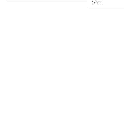
Avis
7 Avis
5
étoiles
(moyenne)