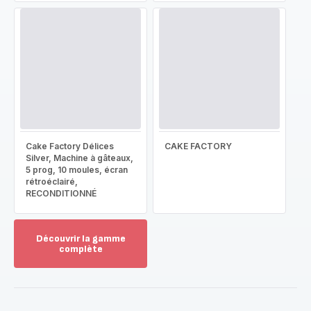
Cake Factory Délices
CAKE FACTORY
Silver, Machine à gâteaux,
5 prog, 10 moules, écran
rétroéclairé,
RECONDITIONNÉ
Découvrir la gamme
complète
Voir
plus...
-
Découvrir