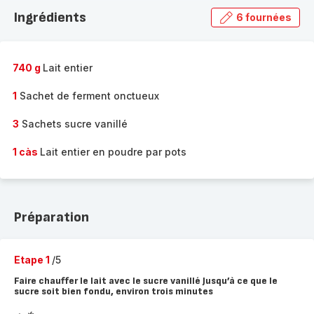
la
Ingrédients
6 fournées
gamme
complète
-
740 g
Lait entier
1
Sachet de ferment onctueux
3
Sachets sucre vanillé
1 càs
Lait entier en poudre par pots
Préparation
Etape 1
/5
Faire chauffer le lait avec le sucre vanillé Jusqu’à ce que le
sucre soit bien fondu, environ trois minutes