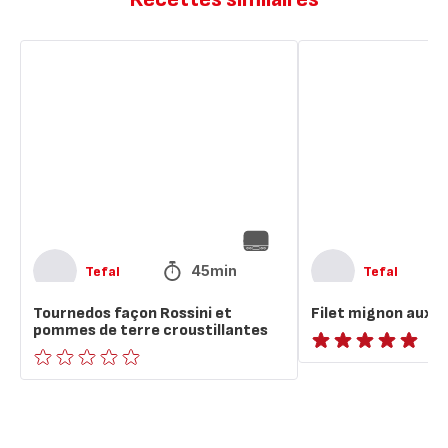
Tournedos
Filet
façon
mignon
Rossini
aux
et
épices
pommes
douces
de
terre
croustillantes
45min
Tefal
Tefal
Tournedos façon Rossini et
Filet mignon aux é
pommes de terre croustillantes
ratings.NaN
ratings.0