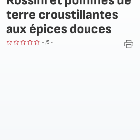
Rossini et pommes de
terre croustillantes
aux épices douces
-
/5
-
ratings.0