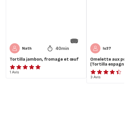
et
de
œuf
terre
(Tortilla
espagnole)
40min
Nath
lu37
Tortilla jambon, fromage et œuf
Omelette aux pom
(Tortilla espagnole
Avis
1 Avis
ratings.4.4
3 Avis
5
étoiles
(moyenne)