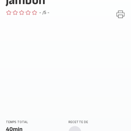
jambon
-
/5
-
ratings.0
TEMPS TOTAL
RECETTE DE
40min