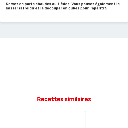
Servez en parts chaudes ou tièdes. Vous pouvez également la
laisser refroidir et la découper en cubes pour l'apéritif.
Recettes similaires
Tortilla
Omelette
jambon,
aux
fromage
pommes