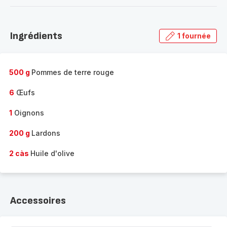
-
Découvrir
la
Ingrédients
1 fournée
gamme
complète
-
500 g
Pommes de terre rouge
6
Œufs
1
Oignons
200 g
Lardons
2 càs
Huile d'olive
Accessoires