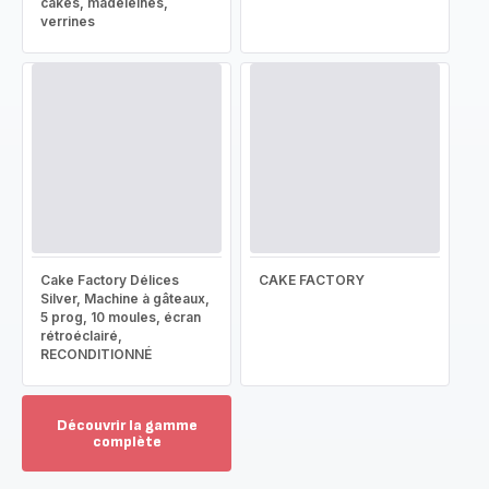
cakes, madeleines,
verrines
Cake Factory Délices
CAKE FACTORY
Silver, Machine à gâteaux,
5 prog, 10 moules, écran
rétroéclairé,
RECONDITIONNÉ
Découvrir la gamme
complète
Voir
plus...