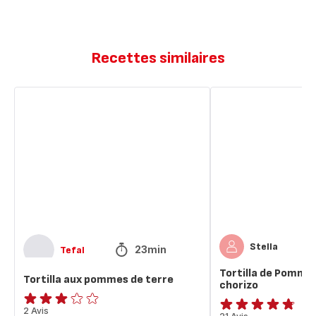
Recettes similaires
Tortilla
Tortilla
aux
de
pommes
Pomme
de
de
terre
terre
et
chorizo
Stella
23min
Tefal
Tortilla de Pomme 
Tortilla aux pommes de terre
chorizo
Avis
2 Avis