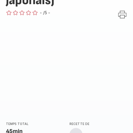
japonais)
-
/5
-
ratings.0
TEMPS TOTAL
RECETTE DE
45min