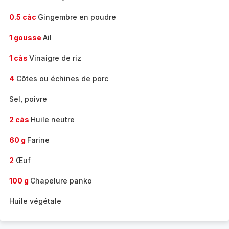
0.5 càc
Gingembre en poudre
1 gousse
Ail
1 càs
Vinaigre de riz
4
Côtes ou échines de porc
Sel, poivre
2 càs
Huile neutre
60 g
Farine
2
Œuf
100 g
Chapelure panko
Huile végétale