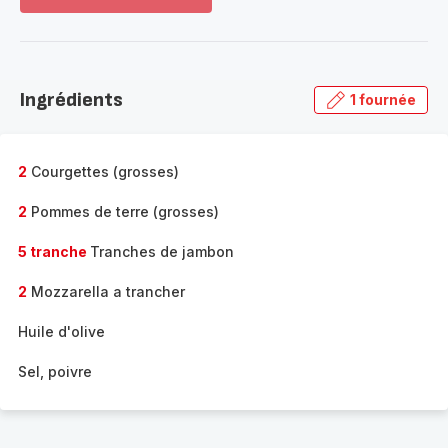
Voir
plus...
-
Découvrir
la
Ingrédients
1 fournée
gamme
complète
-
2
Courgettes (grosses)
2
Pommes de terre (grosses)
5 tranche
Tranches de jambon
2
Mozzarella a trancher
Huile d'olive
Sel, poivre