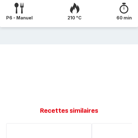
P6 - Manuel
210 °C
60 min
Recettes similaires
Tian
Tian
de
au