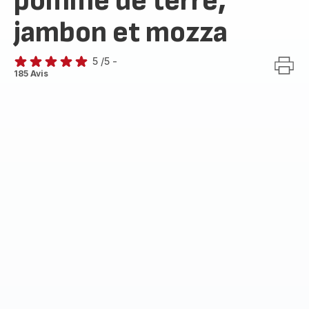
pomme de terre,
jambon et mozza
5
/5
-
Avis
185 Avis
5
étoiles
(moyenne)