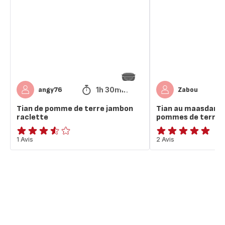
pomme
maasdam,
de
courgettes
terre
et
jambon
pommes
raclette
de
terre
1h 30min
angy76
Zabou
Tian de pomme de terre jambon
Tian au maasdam,
raclette
pommes de terre
ratings.3.5
1 Avis
Avis
2 Avis
5
étoiles
(moyenne)