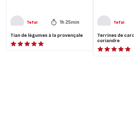
1h 25min
Tefal
Tefal
Tian de légumes à la provençale
Terrines de carott
coriandre
ratings.NaN
ratings.NaN