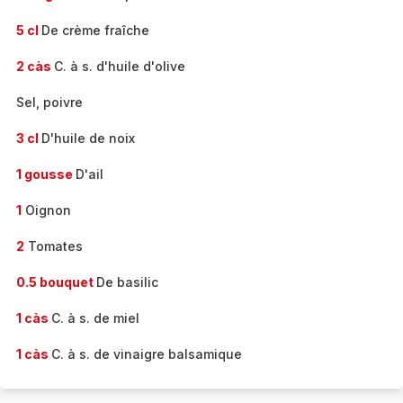
5 cl
De crème fraîche
2 càs
C. à s. d'huile d'olive
Sel, poivre
3 cl
D'huile de noix
1 gousse
D'ail
1
Oignon
2
Tomates
0.5 bouquet
De basilic
1 càs
C. à s. de miel
1 càs
C. à s. de vinaigre balsamique