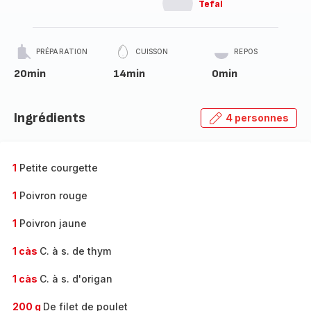
Tefal
PRÉPARATION
CUISSON
REPOS
20min
14min
0min
Ingrédients
4 personnes
1
Petite courgette
1
Poivron rouge
1
Poivron jaune
1 càs
C. à s. de thym
1 càs
C. à s. d'origan
200 g
De filet de poulet