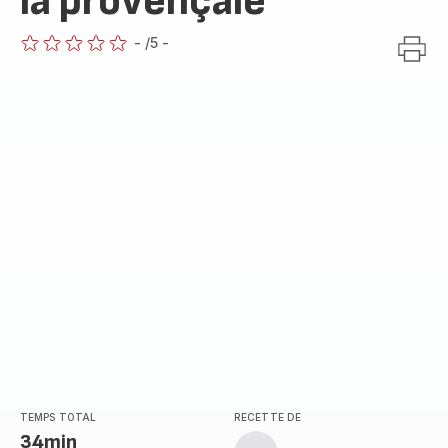
la provençale
-
/5
-
ratings.0
TEMPS TOTAL
RECETTE DE
34min