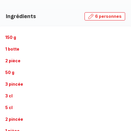
Ingrédients
6 personnes
150 g
1 botte
2 pièce
50 g
3 pincée
3 cl
5 cl
2 pincée
1 pièce