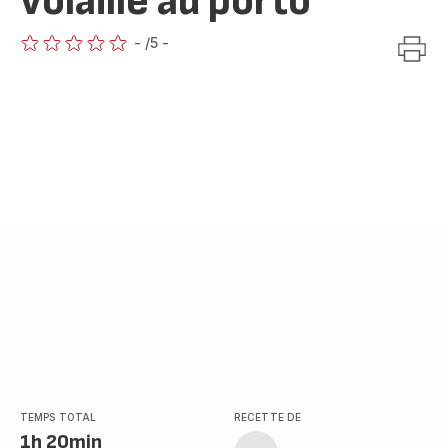
volaille au porto
-
/5
-
ratings.0
TEMPS TOTAL
RECETTE DE
1h 20min