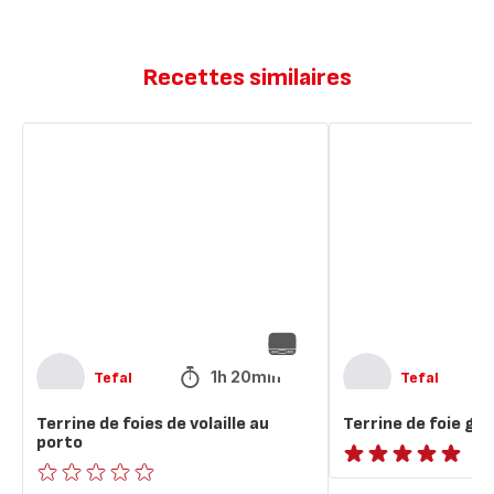
Recettes similaires
Terrine
Terrine
de
de
foies
foie
de
gras
volaille
au
porto
1h 20min
Tefal
Tefal
Terrine de foies de volaille au
Terrine de foie gra
porto
ratings.NaN
ratings.0