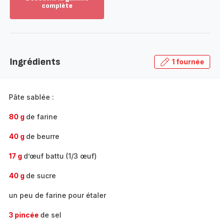
complète
Voir
plus...
-
Découvrir
la
Ingrédients
1 fournée
gamme
complète
-
Pâte sablée :
80 g
de farine
40 g
de beurre
17 g
d’œuf battu (1/3 œuf)
40 g
de sucre
un peu de farine pour étaler
3 pincée
de sel