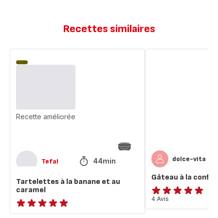
Recettes similaires
Tartelettes
Gâteau
à
à
la
la
banane
confiture
et
de
au
lait
caramel
Recette améliorée
dolce-vita
44min
Tefal
Gâteau à la confitu
Tartelettes à la banane et au
caramel
ratings.4.8
4 Avis
ratings.NaN