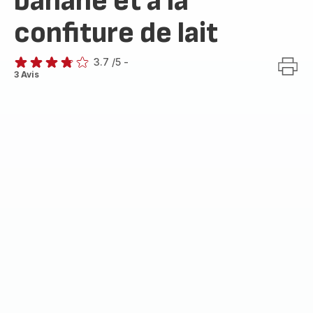
banane et à la
confiture de lait
3.7
/5
-
ratings.3.7
3 Avis