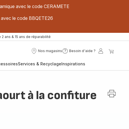
 céramique avec le code CERAMETE
ues avec le code BBQETE26
 2 ans & 15 ans de réparabilité
Nos magasins
Besoin d'aide ?
Nos
Besoin
Mon
Mon
magasins
d'aide
compte
panier
cessoires
Services & Recyclage
Inspirations
?
ourt à la confiture