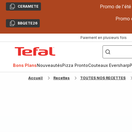
Promo de l'été
CERAMETE
Copier
Promo d
BBQETE26
Copier
Paiement en plusieurs fois
["Poêles
inox,
Accueil
Cake
Factory,
Tefal
Planchas,
Céramique..."]
Bons Plans
Nouveautés
Pizza Pronto
Couteaux Eversharp
P
Accueil
Recettes
TOUTES NOS RECETTES