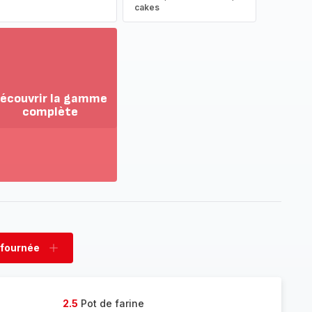
cakes
écouvrir la gamme
complète
ir
us...
couvrir
amme
mplète
 fournée
rimer
Ajouter
née
fournée
2.5
Pot de farine