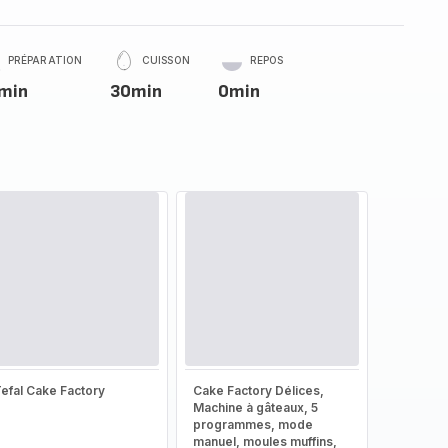
PRÉPARATION
CUISSON
REPOS
min
30min
0min
efal Cake Factory
Cake Factory Délices,
Machine à gâteaux, 5
programmes, mode
manuel, moules muffins,