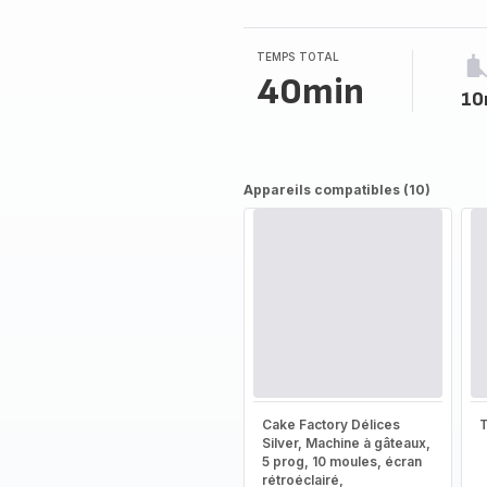
4
étoiles
(moyenne)
TEMPS TOTAL
40min
10
Appareils compatibles (10)
Cake Factory Délices
T
Silver, Machine à gâteaux,
5 prog, 10 moules, écran
rétroéclairé,