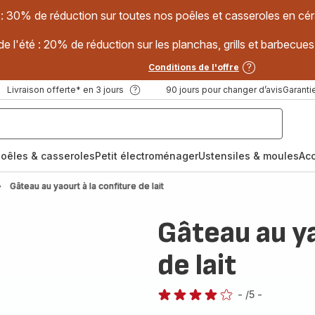
 : 30% de réduction sur toutes nos poêles et casseroles en
e l'été : 20% de réduction sur les planchas, grills et barbec
Conditions de l'offre
Livraison offerte* en 3 jours
90 jours pour changer d’avis
Garantie
oêles & casseroles
Petit électroménager
Ustensiles & moules
Ac
Gâteau au yaourt à la confiture de lait
Gâteau au ya
de lait
-
/5
-
Avis