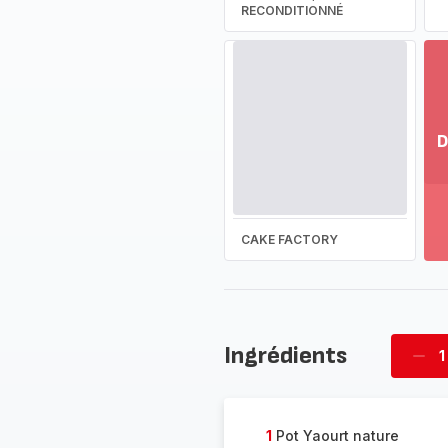
RECONDITIONNÉ
D
Vo
pl
-
Dé
CAKE FACTORY
la
g
co
-
Ingrédients
1
Supp
four
1
Pot Yaourt nature