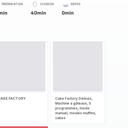
PRÉPARATION
CUISSON
REPOS
min
40min
0min
CAKE FACTORY
Cake Factory Délices,
Machine à gâteaux, 5
programmes, mode
manuel, moules muffins,
cakes