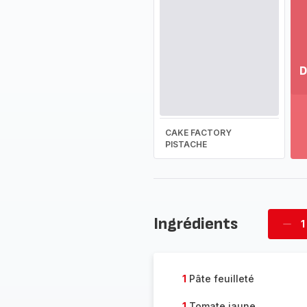
D
Vo
pl
-
CAKE FACTORY
Dé
PISTACHE
la
g
co
-
Ingrédients
1
Supp
four
1
Pâte feuilleté
1
Tomate jaune