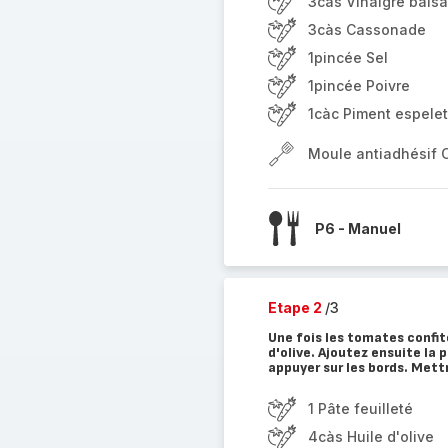
3càs Vinaigre bals
3càs Cassonade
1pincée Sel
1pincée Poivre
1càc Piment espelet
Moule antiadhésif 
P6 - Manuel
Etape 2
/3
Une fois les tomates confite
d'olive. Ajoutez ensuite la p
appuyer sur les bords. Mett
1 Pâte feuilleté
4càs Huile d'olive