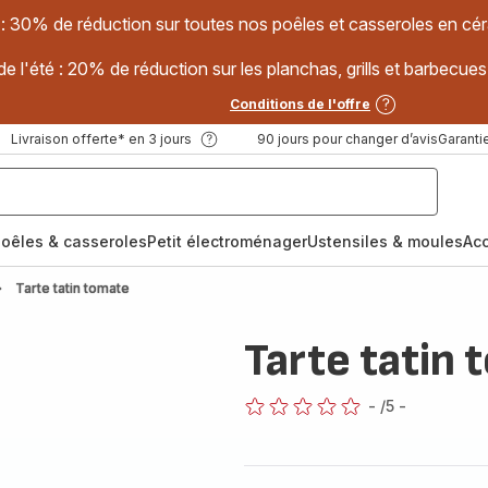
 : 30% de réduction sur toutes nos poêles et casseroles en
e l'été : 20% de réduction sur les planchas, grills et barbec
Conditions de l'offre
Livraison offerte* en 3 jours
90 jours pour changer d’avis
Garantie
oêles & casseroles
Petit électroménager
Ustensiles & moules
Ac
Tarte tatin tomate
Tarte tatin
-
/5
-
ratings.0