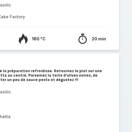
asilic
Cake Factory
180 °C
20 min
 la préparation refroidisse. Retournez le plat sur une
tta au centre. Parsemez la tarte d'olives noires, de
uter un peu de sauce pesto et dégustez !!!
asilic
hetta