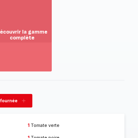
écouvrir la gamme
complète
ir
us...
couvrir
amme
mplète
 fournée
rimer
Ajouter
née
fournée
1
Tomate verte
1
Tomate noire