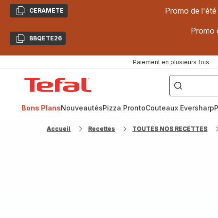
Promo de l'été
CERAMETE
Copier
Promo d
BBQETE26
Copier
Paiement en plusieurs fois
["Poêles
inox,
Accueil
Cake
Factory,
Tefal
Planchas,
Céramique..."]
Bons Plans
Nouveautés
Pizza Pronto
Couteaux Eversharp
P
Accueil
Recettes
TOUTES NOS RECETTES