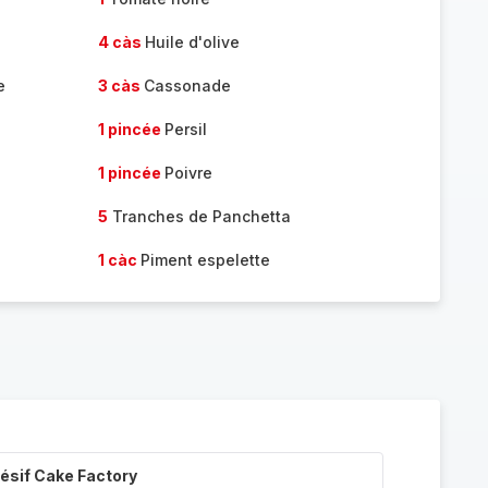
4 càs
Huile d'olive
e
3 càs
Cassonade
1 pincée
Persil
1 pincée
Poivre
5
Tranches de Panchetta
1 càc
Piment espelette
ésif Cake Factory