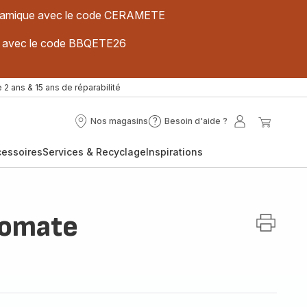
 céramique avec le code CERAMETE
ues avec le code BBQETE26
 2 ans & 15 ans de réparabilité
Nos magasins
Besoin d'aide ?
Nos
Besoin
Mon
Mon
magasins
d'aide
compte
panier
cessoires
Services & Recyclage
Inspirations
?
 tomate