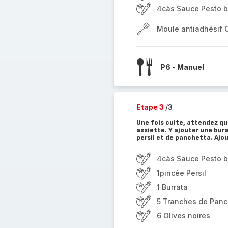
4càs Sauce Pesto b
Moule antiadhésif 
P6 - Manuel
Etape 3
/3
Une fois cuite, attendez que
assiette. Y ajouter une bura
persil et de panchetta. Ajo
4càs Sauce Pesto b
1pincée Persil
1 Burrata
5 Tranches de Panc
6 Olives noires