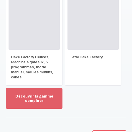
Cake Factory Délices,
Tefal Cake Factory
Machine à gâteaux, 5
programmes, mode
manuel, moules muffins,
cakes
Découvrir la gamme
complète
Voir
plus...
-
Découvrir
la