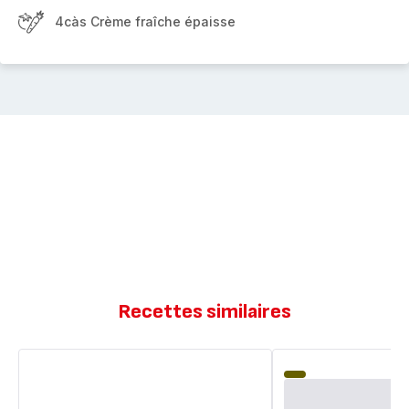
4càs Crème fraîche épaisse
Recettes similaires
Tarte
Tarte
tatin
Tatin