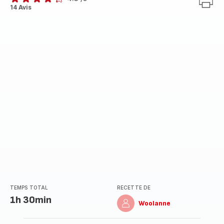
ratings.4.3
14 Avis
TEMPS TOTAL
RECETTE DE
1h 30min
Woolanne