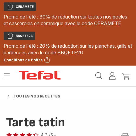
CERAMETE
Copier
Promo de l'été : 30% de réduction sur toutes nos poêles
et casseroles en céramique avec le code CERAMETE
BBQETE26
Copier
Promo de l'été : 20% de réduction sur les planchas, grills et
barbecues avec le code BBQETE26
Conditions de l'offre
Accueil
Ouvrir
Mon
Mon
Tefal
le
compte
panie
menu
TOUTES NOS RECETTES
Tarte tatin
4.3
/5
-