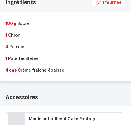
Ingrédients
1 fournée
gamme
complète
-
180 g
Sucre
1
Citron
4
Pommes
1
Pâte feuilletée
4 càs
Crème fraîche épaisse
Accessoires
Moule antiadhésif Cake Factory