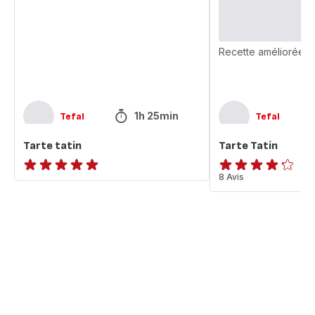
Recette améliorée
1h 25min
Tefal
Tefal
Tarte tatin
Tarte Tatin
ratings.NaN
ratings.4.2
8 Avis