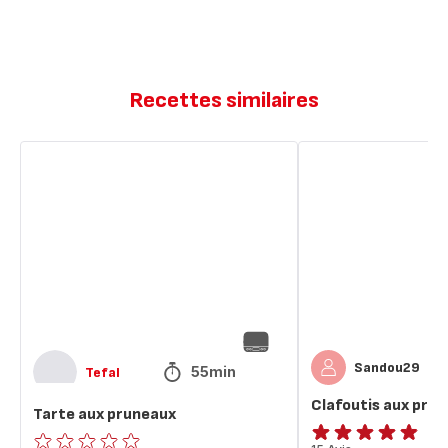
Recettes similaires
Tarte
Clafoutis
aux
aux
pruneaux
pruneaux
Sandou29
55min
Tefal
Clafoutis aux pru
Tarte aux pruneaux