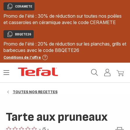
CERAMETE
Copier
Promo de l'été : 30% de réduction sur toutes nos poêles
et casseroles en céramique avec le code CERAMETE
BBQETE26
Copier
Promo de l'été : 20% de réduction sur les planchas, grills et
barbecues avec le code BBQETE26
Conditions de l'offre
Accueil
Ouvrir
Mon
Mon
Tefal
le
compte
panie
menu
TOUTES NOS RECETTES
Tarte aux pruneaux
-
/5
-