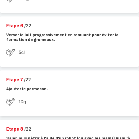
Etape 6
/22
Verser le lait progressivement en remuant pour éviter la
formation de grumeaux.
5cl
Etape 7
/22
Ajouter le parmesan.
10g
Etape 8
/22
Saler, puis pétrir à l’aide d’un robot (ou avec les mains) jusqu’à