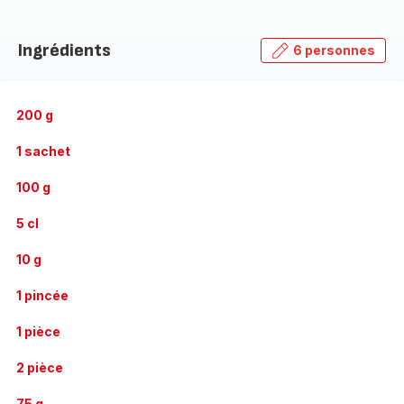
Ingrédients
6 personnes
200 g
1 sachet
100 g
5 cl
10 g
1 pincée
1 pièce
2 pièce
75 g