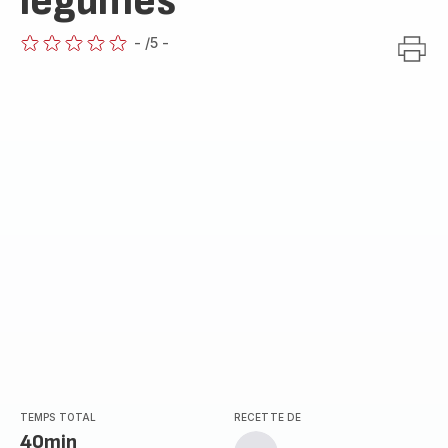
légumes
-
/5
-
ratings.0
TEMPS TOTAL
RECETTE DE
40min