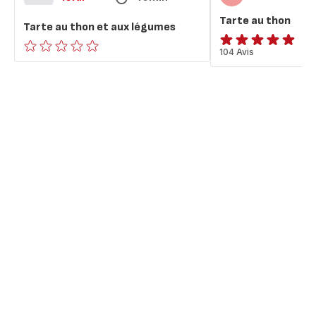
Tarte au thon
Tarte au thon et aux légumes
ratings.4.9
104 Avis
ratings.0