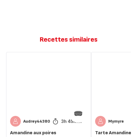
Recettes similaires
Amandine
Tarte
aux
Amandine
poires
3h 45min
Audrey44380
Mymyre
Amandine aux poires
Tarte Amandine