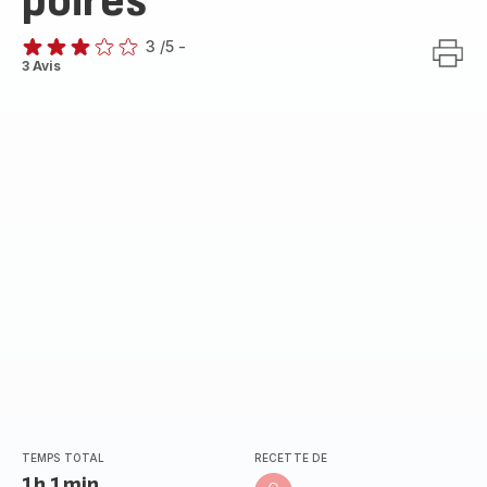
poires
3
/5
-
Avis
3 Avis
3
étoiles
(moyenne)
TEMPS TOTAL
RECETTE DE
1h 1min