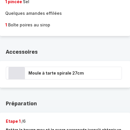
1 pincée
Sel
Quelques amandes effilées
1
Boîte poires au sirop
Accessoires
Moule à tarte spirale 27cm
Préparation
Etape 1
/6
Battre le beurre mou et le sucre cassonade jusqu’à obtenir un