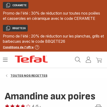
CERAMETE
Copier
Promo de l'été : 30% de réduction sur toutes nos poêles
et casseroles en céramique avec le code CERAMETE
BBQETE26
Copier
Promo de l'été : 20% de réduction sur les planchas, grills et
barbecues avec le code BBQETE26
Conditions de l'offre
Accueil
Ouvrir
Mon
Mon
Tefal
le
compte
panie
menu
TOUTES NOS RECETTES
Amandine aux poires
4
/5
-