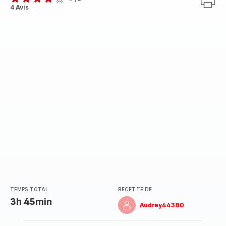
Avis
4 Avis
4
étoiles
(moyenne)
TEMPS TOTAL
RECETTE DE
3h 45min
Audrey44380