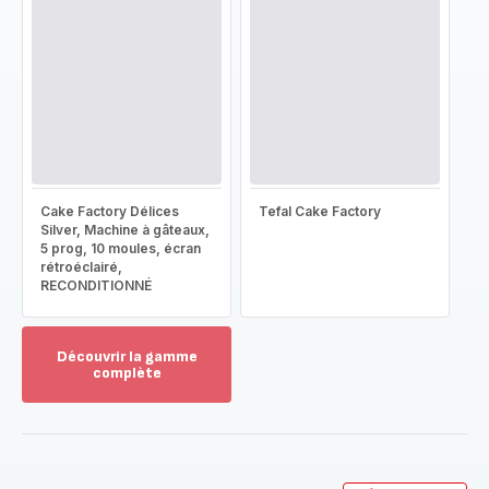
Cake Factory Délices
Tefal Cake Factory
Silver, Machine à gâteaux,
5 prog, 10 moules, écran
rétroéclairé,
RECONDITIONNÉ
Découvrir la gamme
complète
Voir
plus...
-
Découvrir
la