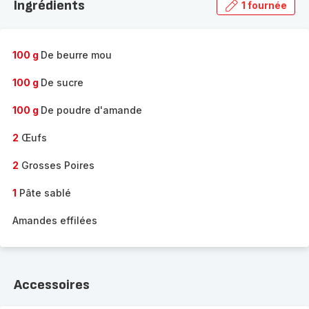
Ingrédients
1 fournée
gamme
complète
-
100 g
De beurre mou
100 g
De sucre
100 g
De poudre d'amande
2
Œufs
2
Grosses Poires
1
Pâte sablé
Amandes effilées
Accessoires