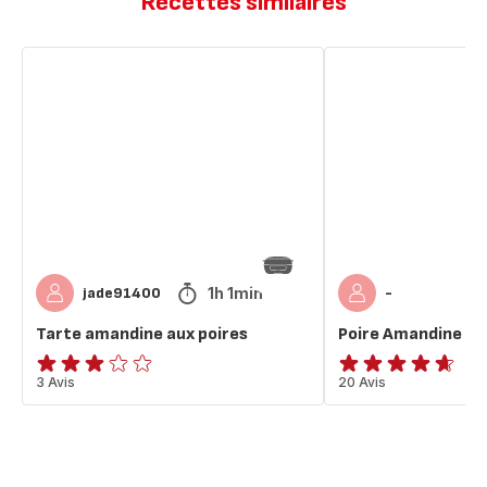
Recettes similaires
Tarte
Poire
amandine
Amandine
aux
poires
1h 1min
jade91400
-
Tarte amandine aux poires
Poire Amandine
Avis
3 Avis
ratings.4.6
20 Avis
3
étoiles
(moyenne)