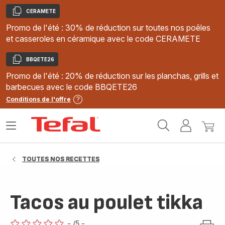
CERAMETE
Copier
Promo de l'été : 30% de réduction sur toutes nos poêles
et casseroles en céramique avec le code CERAMETE
BBQETE26
Copier
Promo de l'été : 20% de réduction sur les planchas, grills et
barbecues avec le code BBQETE26
Conditions de l'offre
Accueil
Ouvrir
Mon
Mon
Tefal
le
compte
panie
menu
TOUTES NOS RECETTES
Tacos au poulet tikka
-
/5
-