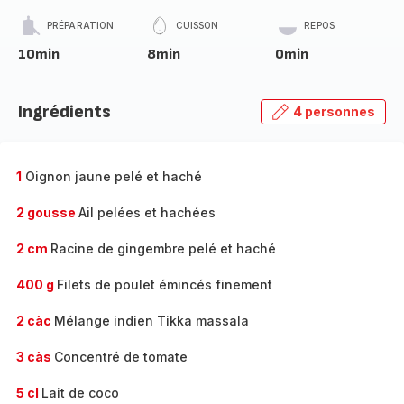
PRÉPARATION
CUISSON
REPOS
10min
8min
0min
Ingrédients
4 personnes
1
Oignon jaune pelé et haché
2 gousse
Ail pelées et hachées
2 cm
Racine de gingembre pelé et haché
400 g
Filets de poulet émincés finement
2 càc
Mélange indien Tikka massala
3 càs
Concentré de tomate
5 cl
Lait de coco