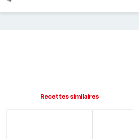
Recettes similaires
Tacos
Tacos
de
au
poulet
tempeh