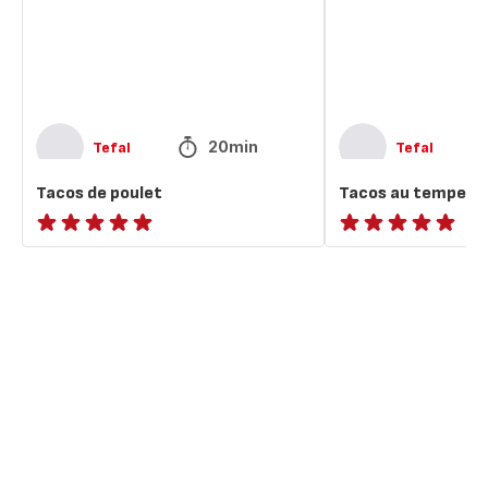
20min
Tefal
Tefal
Tacos de poulet
Tacos au tempeh
ratings.NaN
ratings.NaN