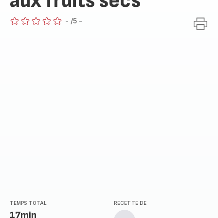
aux fruits secs
-
/5
-
ratings.0
TEMPS TOTAL
RECETTE DE
17min