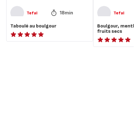
18min
Tefal
Tefal
Taboulé au boulgour
Boulgour, menthe,
fruits secs
ratings.NaN
ratings.NaN