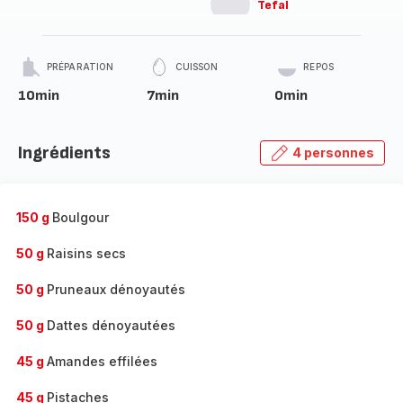
Tefal
PRÉPARATION
CUISSON
REPOS
10min
7min
0min
Ingrédients
4 personnes
150 g
Boulgour
50 g
Raisins secs
50 g
Pruneaux dénoyautés
50 g
Dattes dénoyautées
45 g
Amandes effilées
45 g
Pistaches