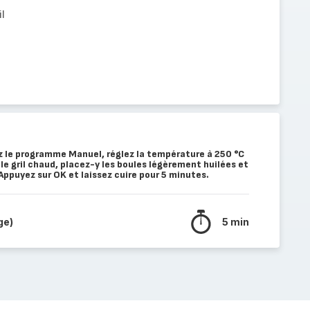
l
ez le programme Manuel, réglez la température à 250 °C
le gril chaud, placez-y les boules légèrement huilées et
ppuyez sur OK et laissez cuire pour 5 minutes.
ge)
5 min