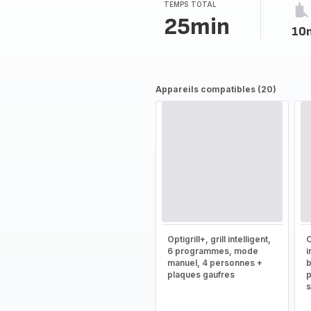
TEMPS TOTAL
25min
10
Appareils compatibles (20)
Optigrill+, grill intelligent,
O
6 programmes, mode
i
manuel, 4 personnes +
b
plaques gaufres
p
s