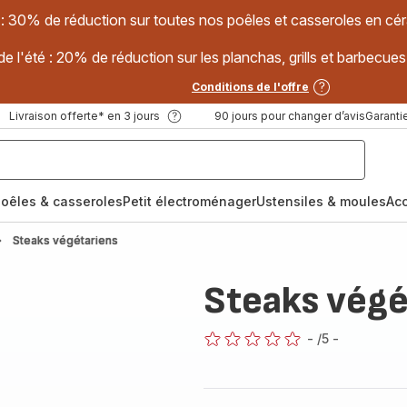
 : 30% de réduction sur toutes nos poêles et casseroles en
e l'été : 20% de réduction sur les planchas, grills et barbec
Conditions de l'offre
Livraison offerte* en 3 jours
90 jours pour changer d’avis
Garantie
oêles & casseroles
Petit électroménager
Ustensiles & moules
Ac
Steaks végétariens
Steaks végé
-
/5
-
ratings.0