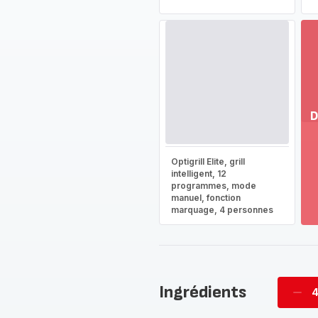
D
Vo
pl
Optigrill Elite, grill
-
intelligent, 12
Dé
programmes, mode
manuel, fonction
la
marquage, 4 personnes
g
co
-
Ingrédients
4
Supp
per