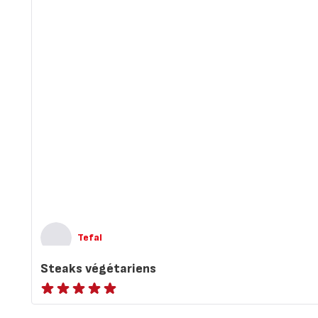
Tefal
Steaks végétariens
ratings.NaN