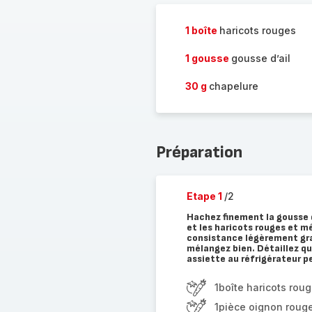
1 boîte
haricots rouges
1 gousse
gousse d’ail
30 g
chapelure
Préparation
Etape 1
/2
Hachez finement la gousse d’
et les haricots rouges et m
consistance légèrement gran
mélangez bien. Détaillez qu
assiette au réfrigérateur 
1boîte haricots rou
1pièce oignon roug