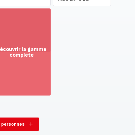
écouvrir la gamme
complète
ir
us...
couvrir
amme
mplète
 personnes
rimer
Ajouter
sonnes
personnes