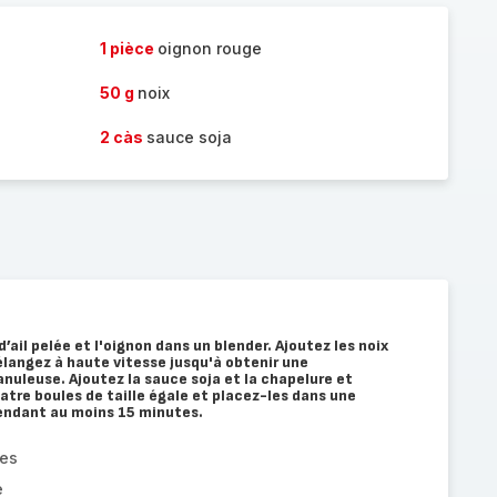
1 pièce
oignon rouge
50 g
noix
2 càs
sauce soja
ail pelée et l'oignon dans un blender. Ajoutez les noix
élangez à haute vitesse jusqu'à obtenir une
uleuse. Ajoutez la sauce soja et la chapelure et
atre boules de taille égale et placez-les dans une
pendant au moins 15 minutes.
ges
e