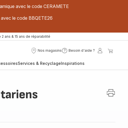
 céramique avec le code CERAMETE
ues avec le code BBQETE26
 2 ans & 15 ans de réparabilité
Nos magasins
Besoin d'aide ?
Nos
Besoin
Mon
Mon
magasins
d'aide
compte
panier
cessoires
Services & Recyclage
Inspirations
?
tariens