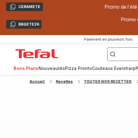
Promo de l'été
CERAMETE
Copier
Promo d
BBQETE26
Copier
Paiement en plusieurs fois
["Poêles
inox,
Accueil
Cake
Factory,
Tefal
Planchas,
Céramique..."]
Bons Plans
Nouveautés
Pizza Pronto
Couteaux Eversharp
P
Accueil
Recettes
TOUTES NOS RECETTES