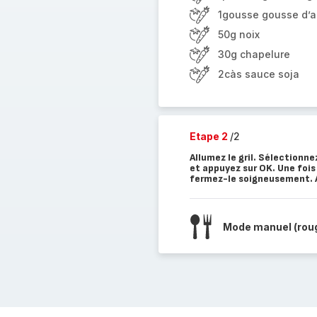
1gousse gousse d’ai
50g noix
30g chapelure
2càs sauce soja
Etape 2
/2
Allumez le gril. Sélectionn
et appuyez sur OK. Une fois 
fermez-le soigneusement. A
Mode manuel (rou