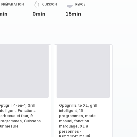
PRÉPARATION
CUISSON
REPOS
min
0min
15min
ptigrill 4-en-1, Grill
Optigrill Elite XL, grill
ntelligent, Fonctions
intelligent, 16
arbecue et four, 9
programmes, mode
rogrammes, Cuissons
manuel, fonction
ur mesure
marquage, XL 8
personnes -
RECONDITIONNÉ