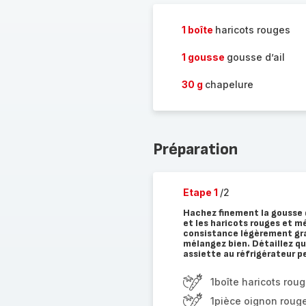
1 boîte
haricots rouges
1 gousse
gousse d’ail
30 g
chapelure
Préparation
Etape 1
/2
Hachez finement la gousse d’
et les haricots rouges et m
consistance légèrement gran
mélangez bien. Détaillez qu
assiette au réfrigérateur 
1boîte haricots rou
1pièce oignon roug