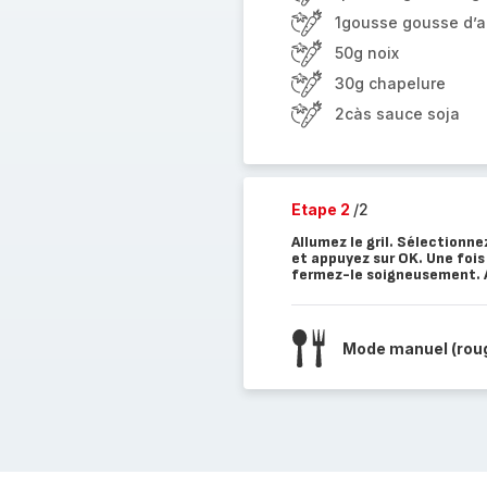
1gousse gousse d’ai
50g noix
30g chapelure
2càs sauce soja
Etape 2
/2
Allumez le gril. Sélectionn
et appuyez sur OK. Une fois 
fermez-le soigneusement. A
Mode manuel (rou