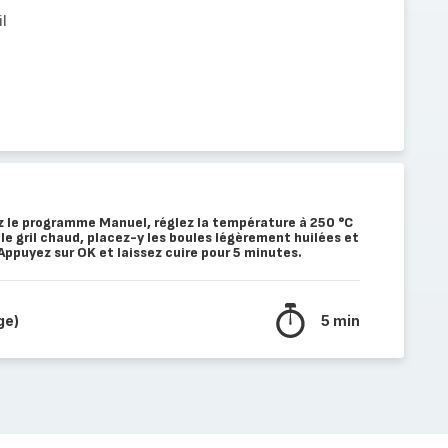
l
ez le programme Manuel, réglez la température à 250 °C
le gril chaud, placez-y les boules légèrement huilées et
ppuyez sur OK et laissez cuire pour 5 minutes.
ge)
5 min