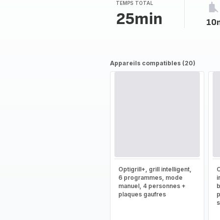
TEMPS TOTAL
25min
10
Appareils compatibles (20)
Optigrill+, grill intelligent,
O
6 programmes, mode
i
manuel, 4 personnes +
b
plaques gaufres
p
s