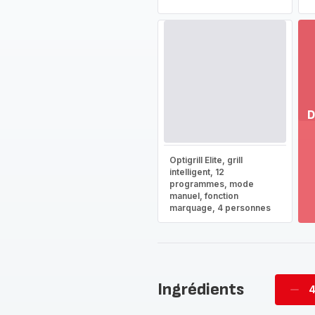
D
Vo
pl
Optigrill Elite, grill
-
intelligent, 12
Dé
programmes, mode
manuel, fonction
la
marquage, 4 personnes
g
co
-
Ingrédients
4
Supp
per