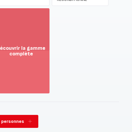
écouvrir la gamme
complète
ir
us...
couvrir
amme
mplète
 personnes
rimer
Ajouter
sonnes
personnes