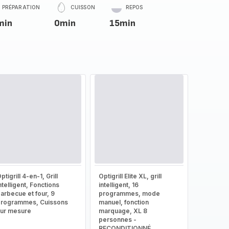
PRÉPARATION
CUISSON
REPOS
min
0min
15min
ptigrill 4-en-1, Grill
Optigrill Elite XL, grill
ntelligent, Fonctions
intelligent, 16
arbecue et four, 9
programmes, mode
rogrammes, Cuissons
manuel, fonction
ur mesure
marquage, XL 8
personnes -
RECONDITIONNÉ