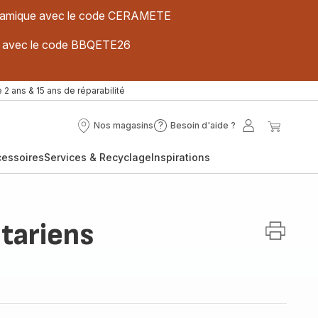
 céramique avec le code CERAMETE
ues avec le code BBQETE26
 2 ans & 15 ans de réparabilité
Nos magasins
Besoin d'aide ?
Nos
Besoin
Mon
Mon
magasins
d'aide
compte
panier
cessoires
Services & Recyclage
Inspirations
?
tariens