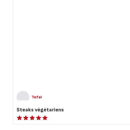
Tefal
Steaks végétariens
ratings.NaN