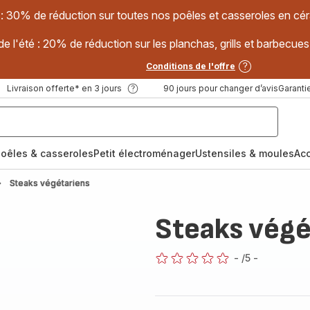
 : 30% de réduction sur toutes nos poêles et casseroles en
e l'été : 20% de réduction sur les planchas, grills et barbec
Conditions de l'offre
Livraison offerte* en 3 jours
90 jours pour changer d’avis
Garantie
oêles & casseroles
Petit électroménager
Ustensiles & moules
Ac
Steaks végétariens
Steaks végé
-
/5
-
ratings.0