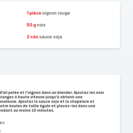
1 pièce
oignon rouge
50 g
noix
2 càs
sauce soja
ail pelée et l'oignon dans un blender. Ajoutez les noix
élangez à haute vitesse jusqu'à obtenir une
uleuse. Ajoutez la sauce soja et la chapelure et
atre boules de taille égale et placez-les dans une
pendant au moins 15 minutes.
ges
e