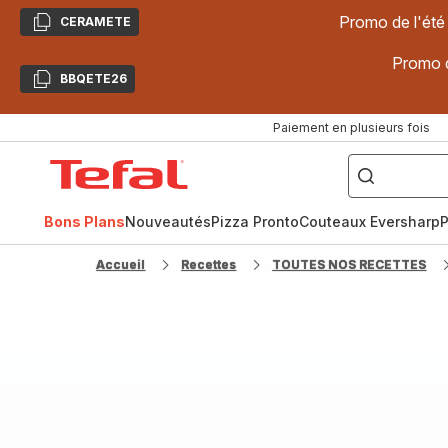
Promo de l'été
CERAMETE
Copier
Promo d
BBQETE26
Copier
Paiement en plusieurs fois
["Poêles
inox,
Accueil
Cake
Factory,
Tefal
Planchas,
Céramique..."]
Bons Plans
Nouveautés
Pizza Pronto
Couteaux Eversharp
P
Accueil
Recettes
TOUTES NOS RECETTES