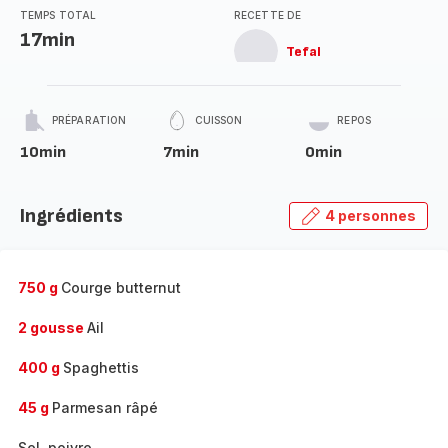
TEMPS TOTAL
RECETTE DE
17min
Tefal
PRÉPARATION
CUISSON
REPOS
10min
7min
0min
Ingrédients
4 personnes
750 g
Courge butternut
2 gousse
Ail
400 g
Spaghettis
45 g
Parmesan râpé
Sel, poivre