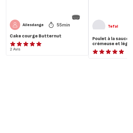
légumes
grillés
55min
Ailesdange
Tefal
Cake courge Butternut
Poulet à la sauce
crémeuse et légum
Avis
2 Avis
5
ratings.NaN
étoiles
(moyenne)