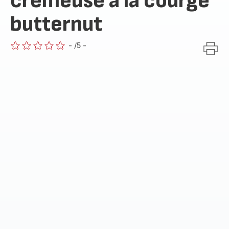
crémeuse à la courge
butternut
-
/5
-
ratings.0