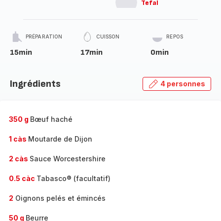
Tefal
PRÉPARATION
CUISSON
REPOS
15min
17min
0min
Ingrédients
4 personnes
350 g
Bœuf haché
1 càs
Moutarde de Dijon
2 càs
Sauce Worcestershire
0.5 càc
Tabasco® (facultatif)
2
Oignons pelés et émincés
50 g
Beurre