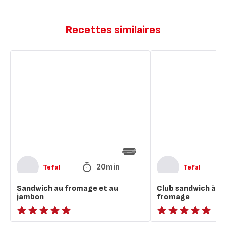
Recettes similaires
Sandwich
Club
au
sandwich
fromage
à
et
la
au
dinde
jambon
et
au
fromage
20min
Tefal
Tefal
Sandwich au fromage et au
Club sandwich à la
jambon
fromage
ratings.NaN
ratings.NaN