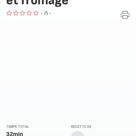
et fromage
-
/5
-
ratings.0
TEMPS TOTAL
RECETTE DE
32min