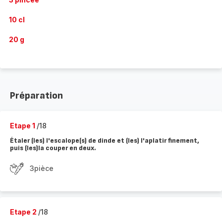
10 cl
20 g
Préparation
Etape 1
/18
Étaler (les) l'escalope(s) de dinde et (les) l'aplatir finement,
puis (les)la couper en deux.
3pièce
Etape 2
/18