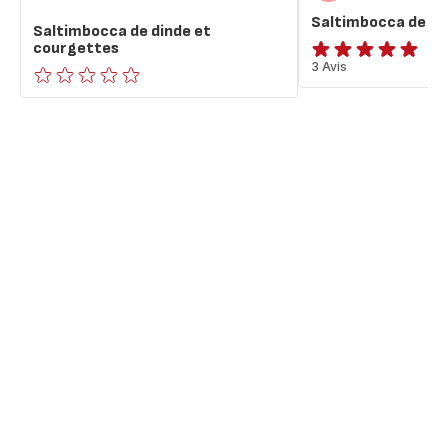
Saltimbocca de vol
Saltimbocca de dinde et
courgettes
Avis
3 Avis
5
ratings.0
étoiles
(moyenne)