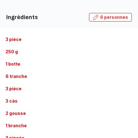
Ingrédients
6 personnes
3 pièce
250 g
1 botte
6 tranche
3 pièce
3 càs
2 gousse
1 branche
3 pincée