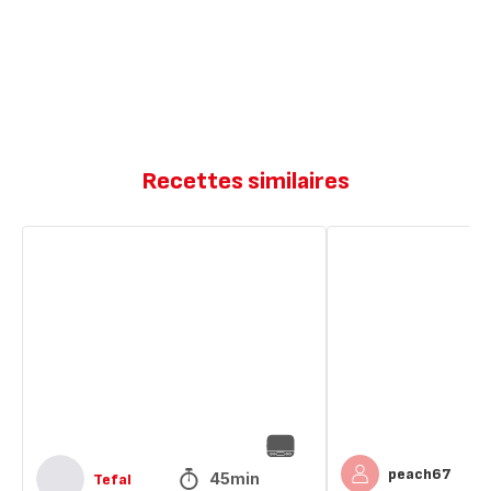
Recettes similaires
Saltimbocca
Saltimbocca
de
de
dinde
volaille
et
courgettes
peach67
45min
Tefal