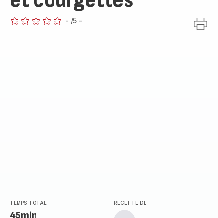
et courgettes
-
/5
-
ratings.0
TEMPS TOTAL
RECETTE DE
45min