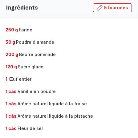
la
Ingrédients
5 fournées
gamme
complète
-
250 g
Farine
50 g
Poudre d'amande
200 g
Beurre pommade
120 g
Sucre glace
1
Œuf entier
1 càs
Vanille en poudre
1 càs
Arôme naturel liquide à la fraise
1 càs
Arôme naturel liquide à la pistache
1 càc
Fleur de sel