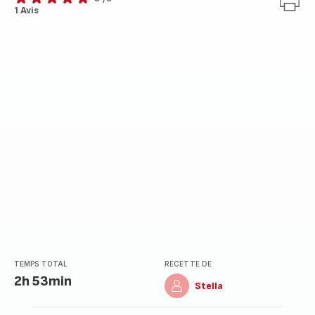
Avis
1 Avis
5
étoiles
(moyenne)
TEMPS TOTAL
RECETTE DE
2h 53min
Stella