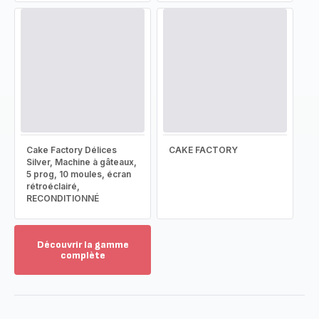
Cake Factory Délices
CAKE FACTORY
Silver, Machine à gâteaux,
5 prog, 10 moules, écran
rétroéclairé,
RECONDITIONNÉ
Découvrir la gamme
complète
Voir
plus...
-
Découvrir