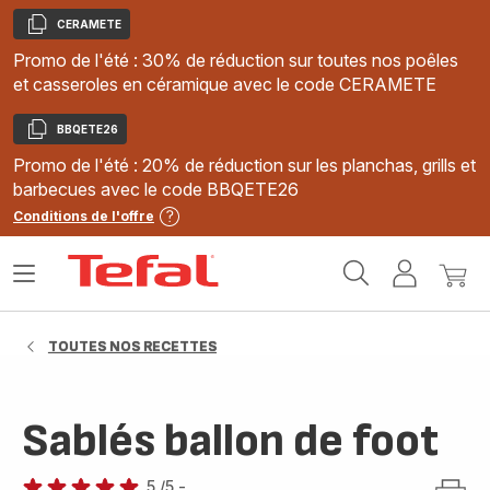
CERAMETE
Copier
Promo de l'été : 30% de réduction sur toutes nos poêles
et casseroles en céramique avec le code CERAMETE
BBQETE26
Copier
Promo de l'été : 20% de réduction sur les planchas, grills et
barbecues avec le code BBQETE26
Conditions de l'offre
Accueil
Ouvrir
Mon
Mon
Tefal
le
compte
panie
menu
TOUTES NOS RECETTES
Sablés ballon de foot
5
/5
-