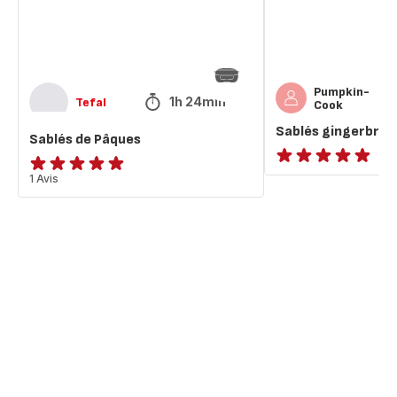
Pumpkin-
1h 24min
Tefal
Cook
Sablés gingerbrea
Sablés de Pâques
ratings.NaN
Avis
1 Avis
5
étoiles
(moyenne)