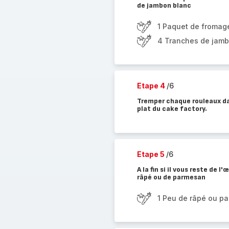
de jambon blanc
1 Paquet de fromag
4 Tranches de jamb
Etape 4
/6
Tremper chaque rouleaux da
plat du cake factory.
Etape 5
/6
A la fin si il vous reste de
râpé ou de parmesan
1 Peu de râpé ou p