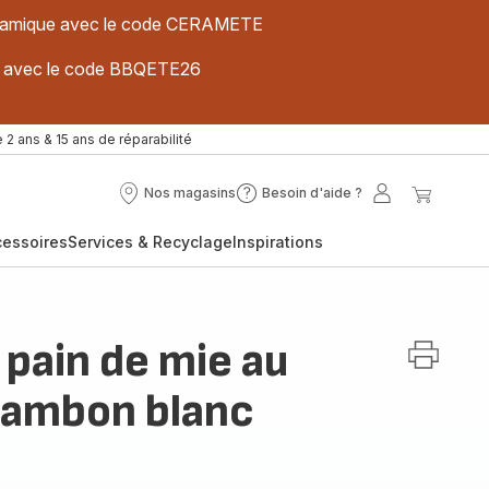
 céramique avec le code CERAMETE
ues avec le code BBQETE26
 2 ans & 15 ans de réparabilité
Nos magasins
Besoin d'aide ?
Nos
Besoin
Mon
Mon
magasins
d'aide
compte
panier
cessoires
Services & Recyclage
Inspirations
?
 pain de mie au
jambon blanc