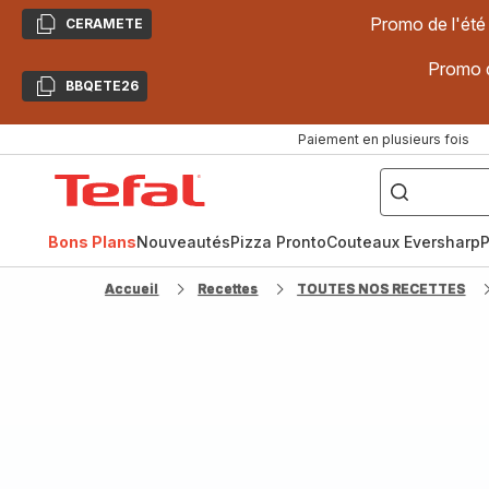
Promo de l'été
CERAMETE
Copier
Promo d
BBQETE26
Copier
Paiement en plusieurs fois
["Poêles
inox,
Accueil
Cake
Factory,
Tefal
Planchas,
Céramique..."]
Bons Plans
Nouveautés
Pizza Pronto
Couteaux Eversharp
P
Accueil
Recettes
TOUTES NOS RECETTES