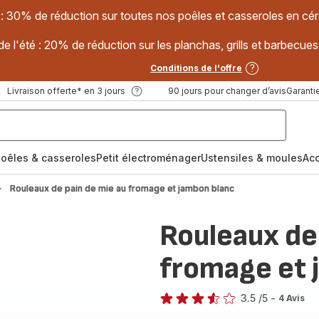
 : 30% de réduction sur toutes nos poêles et casseroles en
e l'été : 20% de réduction sur les planchas, grills et barbec
Conditions de l'offre
Livraison offerte* en 3 jours
90 jours pour changer d’avis
Garantie
oêles & casseroles
Petit électroménager
Ustensiles & moules
Ac
Rouleaux de pain de mie au fromage et jambon blanc
Rouleaux de
fromage et 
3.5
/5
-
4 Avis
ratings.3.5