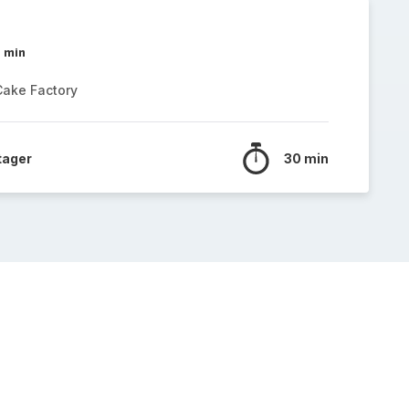
0 min
Cake Factory
tager
30 min