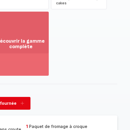
cakes
écouvrir la gamme
complète
ir
us...
couvrir
amme
mplète
 fournée
rimer
Ajouter
née
fournée
1
Paquet de fromage à croque
ans croute