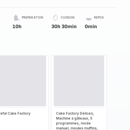
PRÉPARATION
CUISSON
REPOS
10h
30h 30min
0min
efal Cake Factory
Cake Factory Délices,
Machine à gâteaux, 5
programmes, mode
manuel, moules muffins,