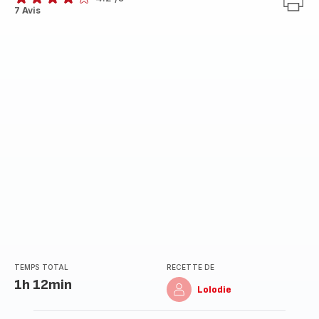
ratings.4.2
7 Avis
TEMPS TOTAL
RECETTE DE
1h 12min
Lolodie