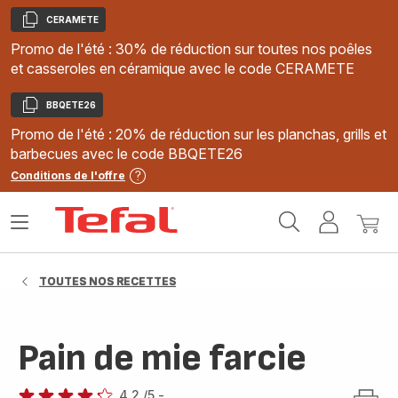
CERAMETE
Copier
Promo de l'été : 30% de réduction sur toutes nos poêles
et casseroles en céramique avec le code CERAMETE
BBQETE26
Copier
Promo de l'été : 20% de réduction sur les planchas, grills et
barbecues avec le code BBQETE26
Conditions de l'offre
Accueil
Ouvrir
Mon
Mon
Tefal
le
compte
panie
menu
TOUTES NOS RECETTES
Pain de mie farcie
4.2
/5
-