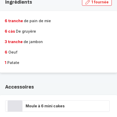
Ingrédients
1 fournée
gamme
complète
-
6 tranche
de pain de mie
6 càs
De gruyère
3 tranche
de jambon
6
Oeuf
1
Patate
Accessoires
Moule à 6 mini cakes