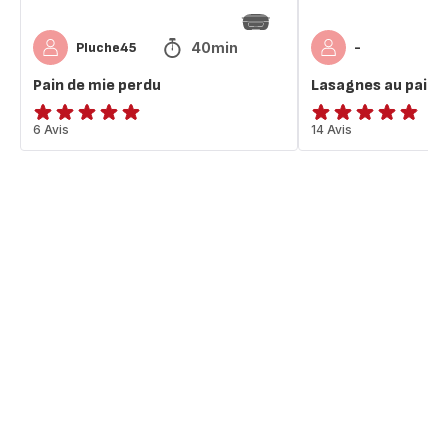
40min
Pluche45
-
Pain de mie perdu
Lasagnes au pain 
Avis
6 Avis
ratings.4.8
14 Avis
5
étoiles
(moyenne)