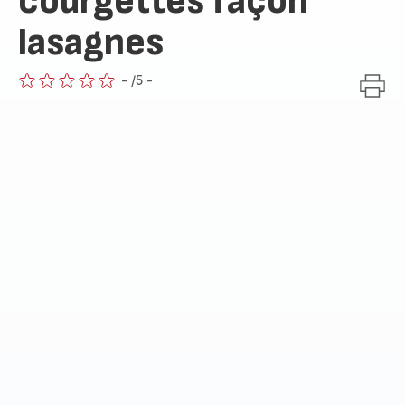
courgettes façon
lasagnes
-
/5
-
ratings.0