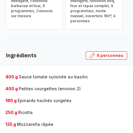
intelligent, Fonctions
intelligent, fonctions bbq,
barbecue et four, 9
four et repas complet, 9
programmes, Cuissons
programmes, mode
sur mesure
manuel, ouverture 180°, 4
personnes
Ingrédients
4 personnes
400 g
Sauce tomate cuisinée au basilic
400 g
Petites courgettes (environ 2)
180 g
Epinards hachés surgelés
250 g
Ricotta
125 g
Mozzarella râpée