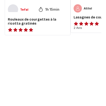
Atilol
1h 15min
Tefal
Lasagnes de cour
Rouleaux de courgettes à la
ricotta gratinés
Avis
2 Avis
5
ratings.NaN
étoiles
(moyenne)