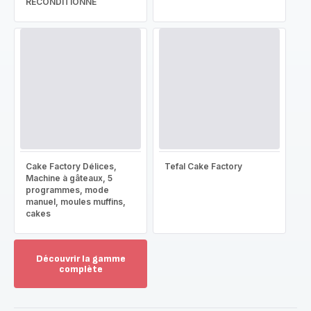
RECONDITIONNÉ
Cake Factory Délices,
Tefal Cake Factory
Machine à gâteaux, 5
programmes, mode
manuel, moules muffins,
cakes
Découvrir la gamme
complète
Voir
plus...
-