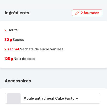
Découvrir
la
Ingrédients
2 fournées
gamme
complète
-
2
Oeufs
80 g
Sucres
2 sachet
Sachets de sucre vanillée
125 g
Noix de coco
Accessoires
Moule antiadhésif Cake Factory