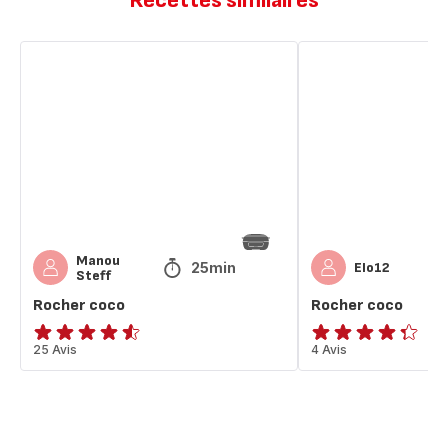
Recettes similaires
Rocher
Rocher
coco
coco
Manou
25min
Elo12
Steff
Rocher coco
Rocher coco
ratings.4.5
25 Avis
ratings.4.3
4 Avis