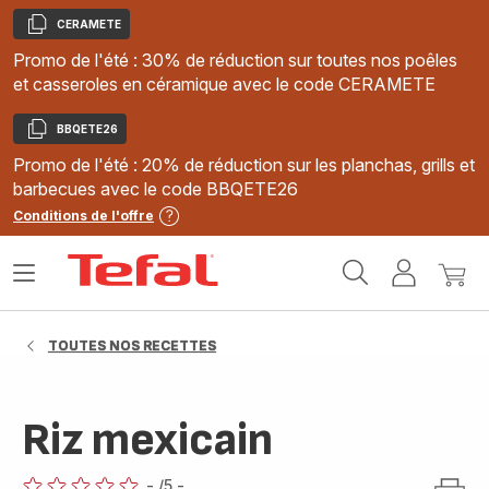
CERAMETE
Copier
Promo de l'été : 30% de réduction sur toutes nos poêles
et casseroles en céramique avec le code CERAMETE
BBQETE26
Copier
Promo de l'été : 20% de réduction sur les planchas, grills et
barbecues avec le code BBQETE26
Conditions de l'offre
Accueil
Ouvrir
Mon
Mon
Tefal
le
compte
panie
menu
TOUTES NOS RECETTES
Riz mexicain
-
/5
-