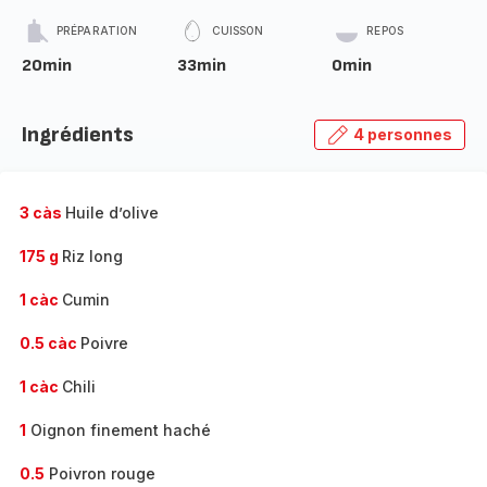
PRÉPARATION
CUISSON
REPOS
20min
33min
0min
Ingrédients
4 personnes
3 càs
Huile d’olive
175 g
Riz long
1 càc
Cumin
0.5 càc
Poivre
1 càc
Chili
1
Oignon finement haché
0.5
Poivron rouge