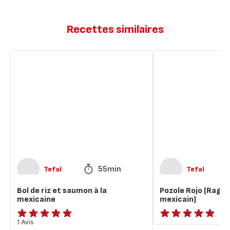
Recettes similaires
Bol
Pozole
de
Rojo
riz
(Ragoût
et
de
saumon
porc
à
mexicain)
la
mexicaine
55min
Tefal
Tefal
Bol de riz et saumon à la
Pozole Rojo (Ragoû
mexicaine
mexicain)
Avis
1 Avis
ratings.NaN