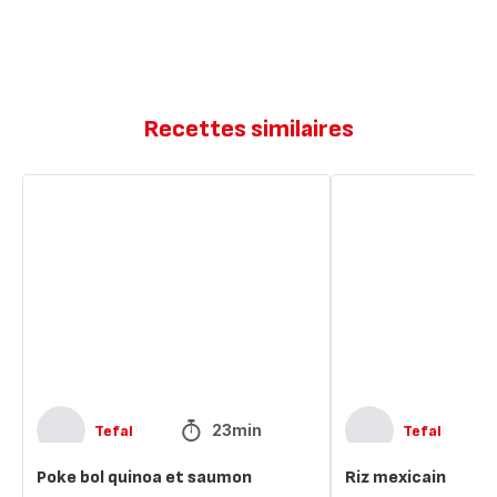
Recettes similaires
Poke
Riz
bol
mexicain
quinoa
et
saumon
23min
Tefal
Tefal
Poke bol quinoa et saumon
Riz mexicain