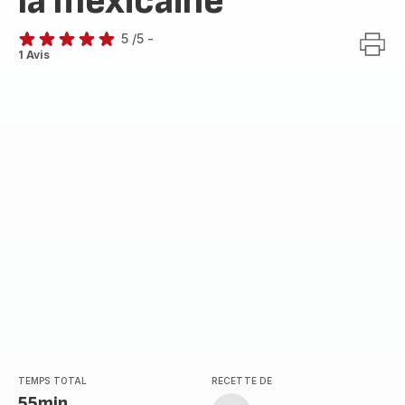
la mexicaine
5
/5
-
Avis
1 Avis
5
étoiles
(moyenne)
TEMPS TOTAL
RECETTE DE
55min