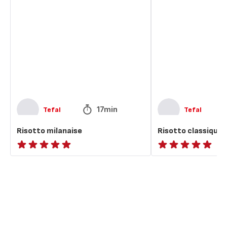
milanaise
classique
17min
Tefal
Tefal
Risotto milanaise
Risotto classique
ratings.NaN
ratings.NaN