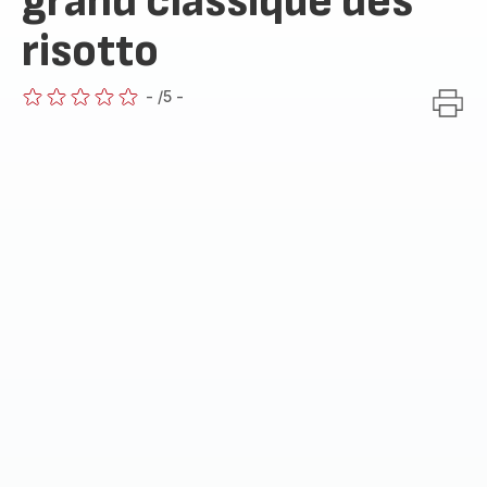
grand classique des
risotto
-
/5
-
ratings.0