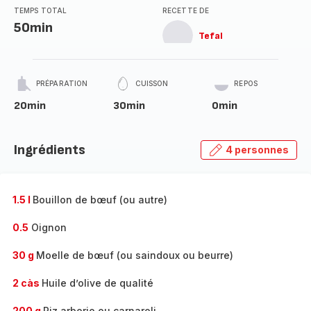
TEMPS TOTAL
RECETTE DE
50min
Tefal
PRÉPARATION
CUISSON
REPOS
20min
30min
0min
Ingrédients
4 personnes
1.5 l
Bouillon de bœuf (ou autre)
0.5
Oignon
30 g
Moelle de bœuf (ou saindoux ou beurre)
2 càs
Huile d’olive de qualité
200 g
Riz arborio ou carnaroli