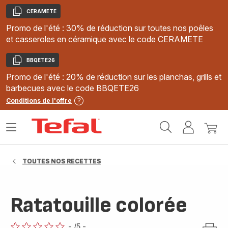
CERAMETE
Copier
Promo de l'été : 30% de réduction sur toutes nos poêles
et casseroles en céramique avec le code CERAMETE
BBQETE26
Copier
Promo de l'été : 20% de réduction sur les planchas, grills et
barbecues avec le code BBQETE26
Conditions de l'offre
Accueil
Ouvrir
Mon
Mon
Tefal
le
compte
panie
menu
TOUTES NOS RECETTES
Ratatouille colorée
-
/5
-