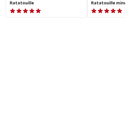
Ratatouille
Ratatouille minut
ratings.NaN
ratings.NaN