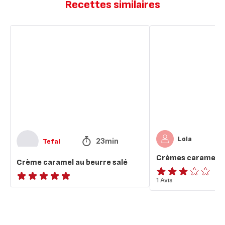
Recettes similaires
Crème
Crèmes
caramel
caramel
au
au
beurre
beurre
salé
salé
Lola
23min
Tefal
Crèmes caramel au
Crème caramel au beurre salé
Avis
1 Avis
ratings.NaN
3
étoiles
(moyenne)