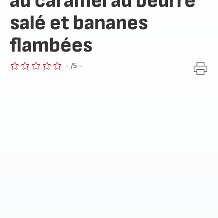
au caramel au beurre
salé et bananes
flambées
-
/5
-
ratings.0